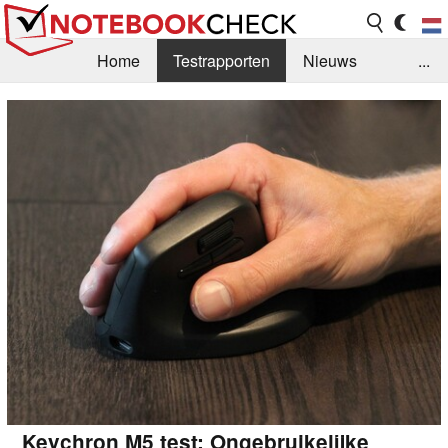
Home
Testrapporten
Nieuws
...
FAQ / Techniek
Bibliotheek
Aankoop Handleiding
Zoek
Contact
Keychron M5 test: Ongebruikelijke