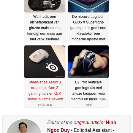
Wallhack, een
De nieuwe Logitech
nichefabrikant van
G305 X Superlight-
glazen muismatten,
gamingmuis geeft een
kondigt een muis aan
klassieker een
met verwisselbare
moderne update met
batterijen en een
een 44K-sensor
12-06-
toetsenbord van 65%
2026
22-07-2026
SteelSeries Aerox 3
E9 Pro: Verticale
draadloze Gen 2
gamingmuis met
gamingmuis en QcK
talloze knoppen voor
Heavy muismat review
macro's en meer
18-01-
27-05-2026
2026
Editor of the
original article
:
Ninh
Ngoc Duy
- Editorial Assistant
-