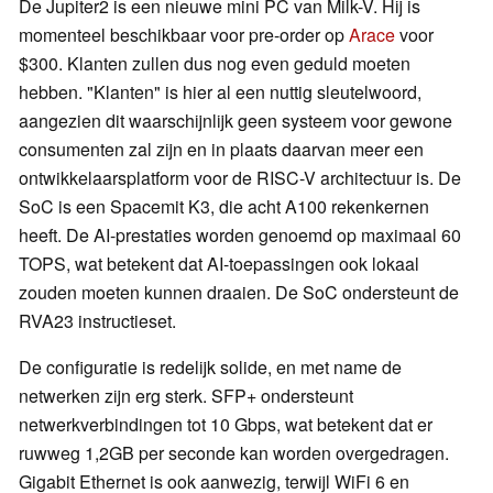
De Jupiter2 is een nieuwe mini PC van Milk-V. Hij is
momenteel beschikbaar voor pre-order op
Arace
voor
$300. Klanten zullen dus nog even geduld moeten
hebben. "Klanten" is hier al een nuttig sleutelwoord,
aangezien dit waarschijnlijk geen systeem voor gewone
consumenten zal zijn en in plaats daarvan meer een
ontwikkelaarsplatform voor de RISC-V architectuur is. De
SoC is een Spacemit K3, die acht A100 rekenkernen
heeft. De AI-prestaties worden genoemd op maximaal 60
TOPS, wat betekent dat AI-toepassingen ook lokaal
zouden moeten kunnen draaien. De SoC ondersteunt de
RVA23 instructieset.
De configuratie is redelijk solide, en met name de
netwerken zijn erg sterk. SFP+ ondersteunt
netwerkverbindingen tot 10 Gbps, wat betekent dat er
ruwweg 1,2GB per seconde kan worden overgedragen.
Gigabit Ethernet is ook aanwezig, terwijl WiFi 6 en