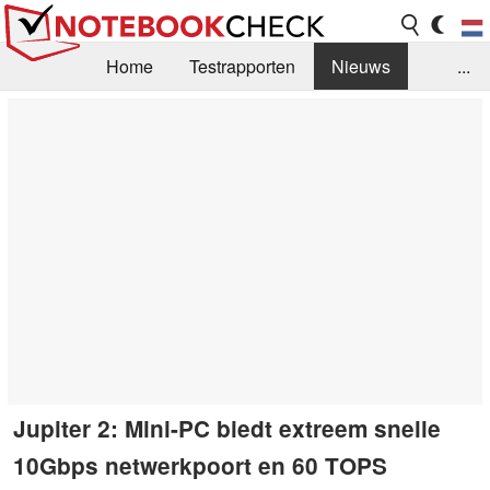
Home
Testrapporten
Nieuws
...
FAQ / Techniek
Bibliotheek
Aankoop Handleiding
Zoek
Contact
Jupiter 2: Mini-PC biedt extreem snelle
10Gbps netwerkpoort en 60 TOPS