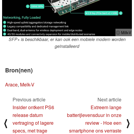
ⓘ Milk-V
SFP+ is beschikbaar, er kan ook een mobiele modem worden
geïnstalleerd
Bron(nen)
Arace
,
Melk-V
Previous article
Next article
Insider ontkent PS6
Extreem lange
release datum
batterijlevensduur in onze
⟨
⟩
vertraging of lagere
review - Hoe een
specs, met trage
smartphone ons verraste