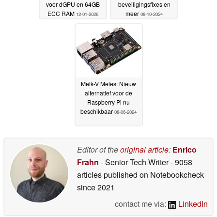
voor dGPU en 64GB
beveiligingsfixes en
ECC RAM
meer
12-01-2026
08-10-2024
Melk-V Meles: Nieuw
alternatief voor de
Raspberry Pi nu
beschikbaar
08-06-2024
Editor of the
original article
:
Enrico
Frahn
- Senior Tech Writer
- 9058
articles published on Notebookcheck
since 2021
contact me via:
LinkedIn