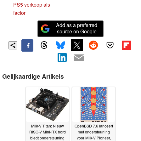
PS5 verkoop als
factor
Add as a preferred
source on Google
Gelijkaardige Artikels
Milk-V Titan: Nieuw
OpenBSD 7.6 lanceert
RISC-V Mini-ITX bord
met ondersteuning
biedt ondersteuning
voor Milk-V Pioneer,