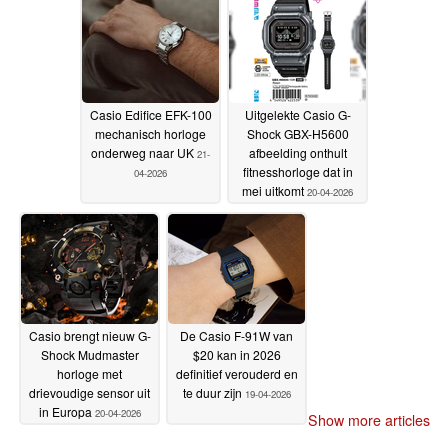
Casio Edifice EFK-100
Uitgelekte Casio G-
mechanisch horloge
Shock GBX-H5600
onderweg naar UK
afbeelding onthult
21-
fitnesshorloge dat in
04-2026
mei uitkomt
20-04-2026
Casio brengt nieuw G-
De Casio F-91W van
Shock Mudmaster
$20 kan in 2026
horloge met
definitief verouderd en
drievoudige sensor uit
te duur zijn
19-04-2026
in Europa
20-04-2026
Show more articles