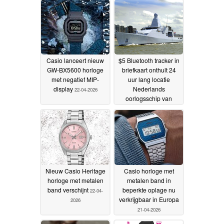
Casio lanceert nieuw
$5 Bluetooth tracker in
GW-BX5600 horloge
briefkaart onthult 24
met negatief MIP-
uur lang locatie
display
Nederlands
22-04-2026
oorlogsschip van
$585M
22-04-2026
Nieuw Casio Heritage
Casio horloge met
horloge met metalen
metalen band in
band verschijnt
beperkte oplage nu
22-04-
verkrijgbaar in Europa
2026
21-04-2026