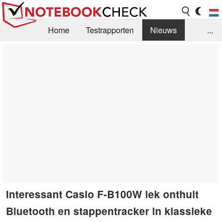
Home
Testrapporten
Nieuws
...
FAQ / Techniek
Bibliotheek
Aankoop Handleiding
Zoek
Contact
Interessant Casio F-B100W lek onthult
Bluetooth en stappentracker in klassieke