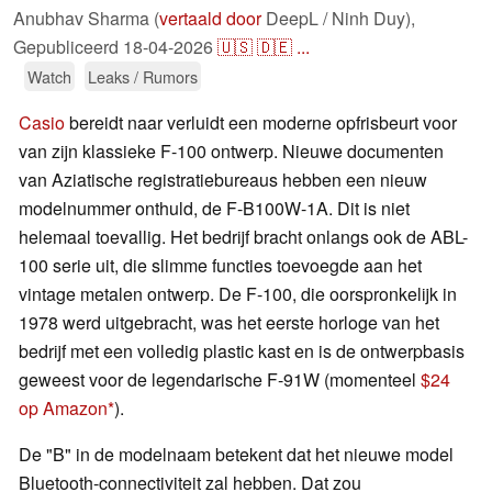
Anubhav Sharma (
vertaald door
DeepL / Ninh Duy),
Gepubliceerd
18-04-2026
🇺🇸
🇩🇪
...
Watch
Leaks / Rumors
Casio
bereidt naar verluidt een moderne opfrisbeurt voor
van zijn klassieke F-100 ontwerp. Nieuwe documenten
van Aziatische registratiebureaus hebben een nieuw
modelnummer onthuld, de F-B100W-1A. Dit is niet
helemaal toevallig. Het bedrijf bracht onlangs ook de ABL-
100 serie uit, die slimme functies toevoegde aan het
vintage metalen ontwerp. De F-100, die oorspronkelijk in
1978 werd uitgebracht, was het eerste horloge van het
bedrijf met een volledig plastic kast en is de ontwerpbasis
geweest voor de legendarische F-91W (momenteel
$24
op Amazon
).
De "B" in de modelnaam betekent dat het nieuwe model
Bluetooth-connectiviteit zal hebben. Dat zou