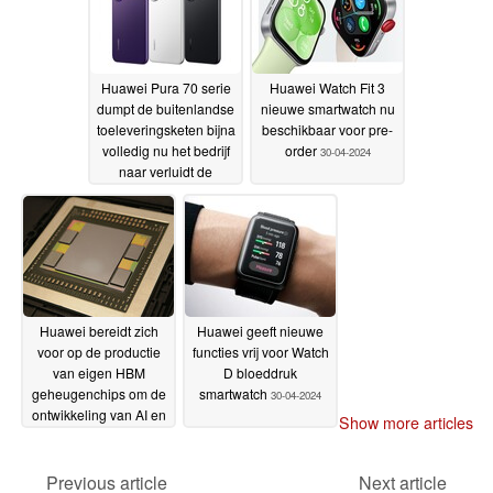
Huawei Pura 70 serie
Huawei Watch Fit 3
dumpt de buitenlandse
nieuwe smartwatch nu
toeleveringsketen bijna
beschikbaar voor pre-
volledig nu het bedrijf
order
30-04-2024
naar verluidt de
meeste onderdelen
lokaal inkoopt
01-05-2024
Huawei bereidt zich
Huawei geeft nieuwe
voor op de productie
functies vrij voor Watch
van eigen HBM
D bloeddruk
geheugenchips om de
smartwatch
30-04-2024
ontwikkeling van AI en
Show more articles
HPC te versnellen
30-
04-2024
Previous article
Next article