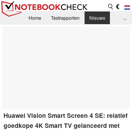
Home
Testrapporten
Nieuws
...
FAQ / Techniek
Bibliotheek
Aankoop Handleiding
Zoek
Contact
Huawei Vision Smart Screen 4 SE: relatief
goedkope 4K Smart TV gelanceerd met