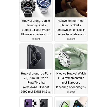
Huawei brengt eerste
Huawei onthult meer
HarmonyOS 4.2
HarmonyOS 4.2
update uit voor Watch
smartwatch functies in
Ultimate smartwatch
nieuwe beta release
02-
02-
05-2024
05-2024
Huawei brengt de Pura
Nieuwe Huawei Watch
70, Pura 70 Pro en
GT 4 refresh onthuld
Pura 70 Ultra
met Europese
wereldwijd uit vanaf
lancering onderweg
01-
€999 met EMUI 14.2
02-
05-2024
05-2024