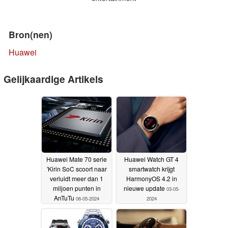
Bron(nen)
Huawei
Gelijkaardige Artikels
Huawei Mate 70 serie
Huawei Watch GT 4
'Kirin SoC scoort naar
smartwatch krijgt
verluidt meer dan 1
HarmonyOS 4.2 in
miljoen punten in
nieuwe update
03-05-
AnTuTu
06-05-2024
2024