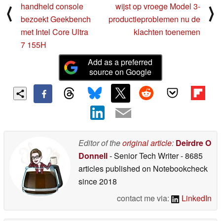
handheld console
wijst op vroege Model 3-
⟨
⟩
bezoekt Geekbench
productieproblemen nu de
met Intel Core Ultra
klachten toenemen
7 155H
Add as a preferred
source on Google
Editor of the
original article
:
Deirdre O
Donnell
- Senior Tech Writer
- 8685
articles published on Notebookcheck
since 2018
contact me via:
LinkedIn