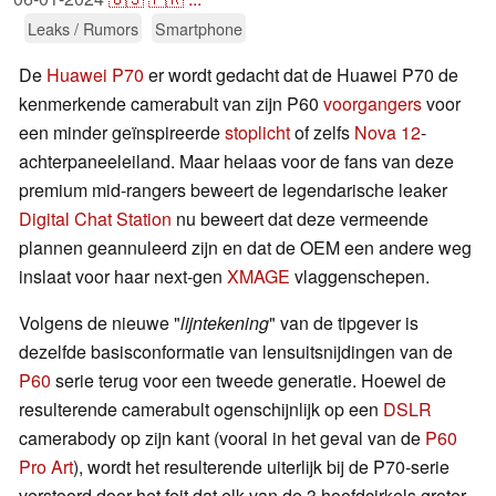
Leaks / Rumors
Smartphone
De
Huawei P70
er wordt gedacht dat de Huawei P70 de
kenmerkende camerabult van zijn P60
voorgangers
voor
een minder geïnspireerde
stoplicht
of zelfs
Nova 12
-
achterpaneeleiland. Maar helaas voor de fans van deze
premium mid-rangers beweert de legendarische leaker
Digital Chat Station
nu beweert dat deze vermeende
plannen geannuleerd zijn en dat de OEM een andere weg
inslaat voor haar next-gen
XMAGE
vlaggenschepen.
Volgens de nieuwe "
lijntekening
" van de tipgever is
dezelfde basisconformatie van lensuitsnijdingen van de
P60
serie terug voor een tweede generatie. Hoewel de
resulterende camerabult ogenschijnlijk op een
DSLR
camerabody op zijn kant (vooral in het geval van de
P60
Pro Art
), wordt het resulterende uiterlijk bij de P70-serie
verstoord door het feit dat elk van de 3 hoofdcirkels groter