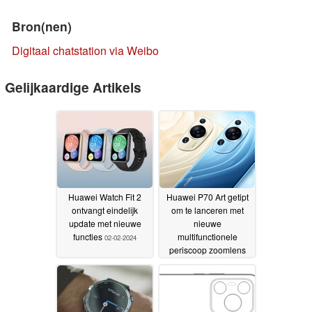
Bron(nen)
Digitaal chatstation via Weibo
Gelijkaardige Artikels
Huawei Watch Fit 2
Huawei P70 Art getipt
ontvangt eindelijk
om te lanceren met
update met nieuwe
nieuwe
functies
multifunctionele
02-02-2024
periscoop zoomlens
voor een van de drie
50MP achtercamera's
30-01-2024