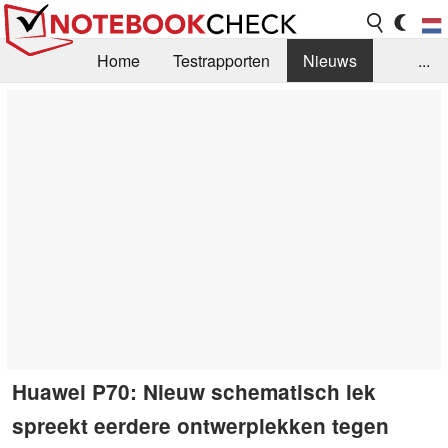
Home
Testrapporten
Nieuws
...
FAQ / Techniek
Bibliotheek
Aankoop Handleiding
Zoek
Contact
Huawei P70: Nieuw schematisch lek
spreekt eerdere ontwerplekken tegen