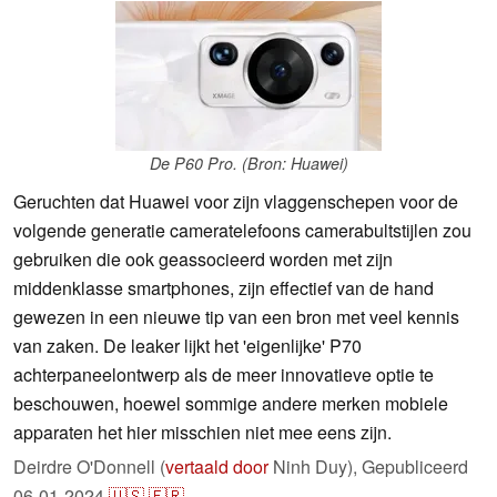
De P60 Pro. (Bron: Huawei)
Geruchten dat Huawei voor zijn vlaggenschepen voor de
volgende generatie cameratelefoons camerabultstijlen zou
gebruiken die ook geassocieerd worden met zijn
middenklasse smartphones, zijn effectief van de hand
gewezen in een nieuwe tip van een bron met veel kennis
van zaken. De leaker lijkt het 'eigenlijke' P70
achterpaneelontwerp als de meer innovatieve optie te
beschouwen, hoewel sommige andere merken mobiele
apparaten het hier misschien niet mee eens zijn.
Deirdre O'Donnell (
vertaald door
Ninh Duy),
Gepubliceerd
06-01-2024
🇺🇸
🇫🇷
...