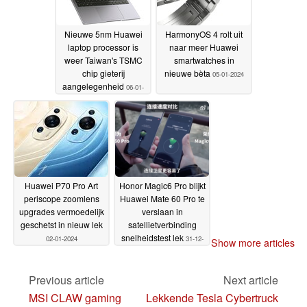
Nieuwe 5nm Huawei
HarmonyOS 4 rolt uit
laptop processor is
naar meer Huawei
weer Taiwan's TSMC
smartwatches in
chip gieterij
nieuwe bèta
05-01-2024
aangelegenheid
06-01-
2024
Huawei P70 Pro Art
Honor Magic6 Pro blijkt
periscope zoomlens
Huawei Mate 60 Pro te
upgrades vermoedelijk
verslaan in
geschetst in nieuw lek
satellietverbinding
snelheidstest lek
02-01-2024
31-12-
Show more articles
2023
Previous article
Next article
MSI CLAW gaming
Lekkende Tesla Cybertruck