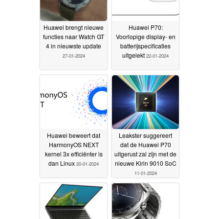
Huawei brengt nieuwe
Huawei P70:
functies naar Watch GT
Voorlopige display- en
4 in nieuwste update
batterijspecificaties
uitgelekt
27-01-2024
22-01-2024
Huawei beweert dat
Leakster suggereert
HarmonyOS NEXT
dat de Huawei P70
kernel 3x efficiënter is
uitgerust zal zijn met de
dan Linux
nieuwe Kirin 9010 SoC
20-01-2024
11-01-2024