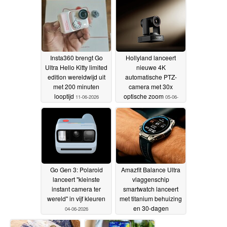
scherm
voren komen
30-06-2026
16-06-2026
Insta360 brengt Go
Hollyland lanceert
Ultra Hello Kitty limited
nieuwe 4K
edition wereldwijd uit
automatische PTZ-
met 200 minuten
camera met 30x
looptijd
optische zoom
11-06-2026
05-06-
2026
Go Gen 3: Polaroid
Amazfit Balance Ultra
lanceert "kleinste
vlaggenschip
instant camera ter
smartwatch lanceert
wereld" in vijf kleuren
met titanium behuizing
en 30-dagen
04-06-2026
batterijduur
03-06-2026