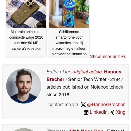
Motorola onthult de
Schitterende
compacte Edge 2026
smartphone voor
met drie 50 MP
vakanties dankzij
camera's
macro-magie - alleen
02-06-2026
niet voor het strand
30-
Show more articles
05-2026
Editor of the
original article
:
Hannes
Brecher
- Senior Tech Writer
- 21947
articles published on Notebookcheck
since 2018
contact me via:
@HannesBrecher
,
LinkedIn
,
Xing