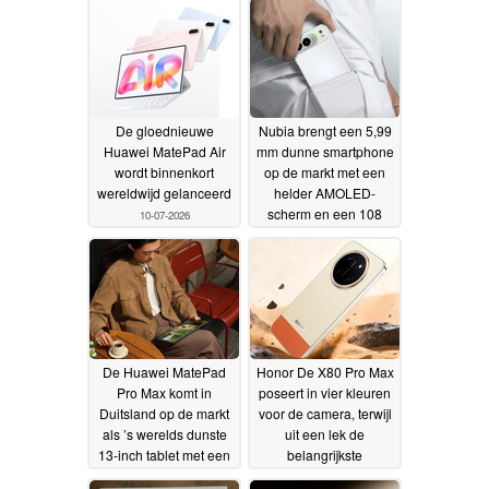
De gloednieuwe
Nubia brengt een 5,99
Huawei MatePad Air
mm dunne smartphone
wordt binnenkort
op de markt met een
wereldwijd gelanceerd
helder AMOLED-
scherm en een 108
10-07-2026
MP-camera
09-07-2026
De Huawei MatePad
Honor De X80 Pro Max
Pro Max komt in
poseert in vier kleuren
Duitsland op de markt
voor de camera, terwijl
als ’s werelds dunste
uit een lek de
13-inch tablet met een
belangrijkste
3K 144 Hz OLED-
specificaties naar