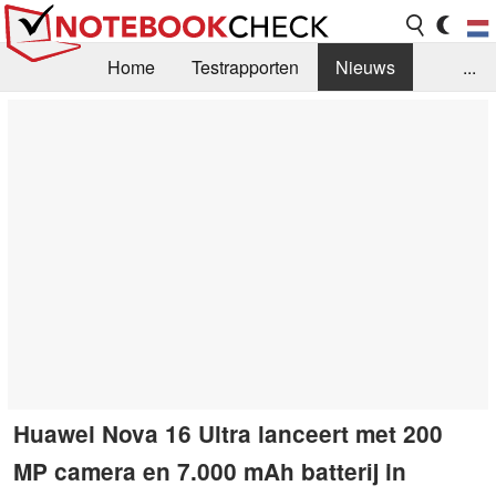
Home
Testrapporten
Nieuws
...
FAQ / Techniek
Bibliotheek
Aankoop Handleiding
Zoek
Contact
Huawei Nova 16 Ultra lanceert met 200
MP camera en 7.000 mAh batterij in