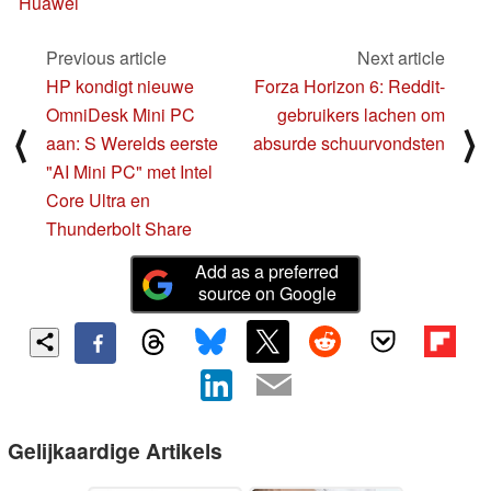
Huawei
Previous article
Next article
HP kondigt nieuwe
Forza Horizon 6: Reddit-
OmniDesk Mini PC
gebruikers lachen om
⟨
⟩
aan: S Werelds eerste
absurde schuurvondsten
"AI Mini PC" met Intel
Core Ultra en
Thunderbolt Share
Add as a preferred
source on Google
Gelijkaardige Artikels