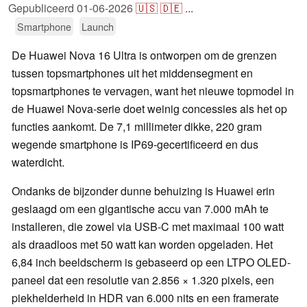
Gepubliceerd
01-06-2026
🇺🇸
🇩🇪
...
Smartphone
Launch
De Huawei Nova 16 Ultra is ontworpen om de grenzen
tussen topsmartphones uit het middensegment en
topsmartphones te vervagen, want het nieuwe topmodel in
de Huawei Nova-serie doet weinig concessies als het op
functies aankomt. De 7,1 millimeter dikke, 220 gram
wegende smartphone is IP69-gecertificeerd en dus
waterdicht.
Ondanks de bijzonder dunne behuizing is Huawei erin
geslaagd om een gigantische accu van 7.000 mAh te
installeren, die zowel via USB-C met maximaal 100 watt
als draadloos met 50 watt kan worden opgeladen. Het
6,84 inch beeldscherm is gebaseerd op een LTPO OLED-
paneel dat een resolutie van 2.856 × 1.320 pixels, een
piekhelderheid in HDR van 6.000 nits en een framerate