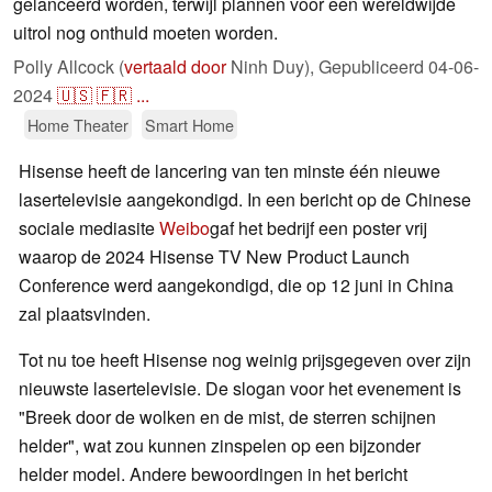
gelanceerd worden, terwijl plannen voor een wereldwijde
uitrol nog onthuld moeten worden.
Polly Allcock (
vertaald door
Ninh Duy),
Gepubliceerd
04-06-
2024
🇺🇸
🇫🇷
...
Home Theater
Smart Home
Hisense heeft de lancering van ten minste één nieuwe
lasertelevisie aangekondigd. In een bericht op de Chinese
sociale mediasite
Weibo
gaf het bedrijf een poster vrij
waarop de 2024 Hisense TV New Product Launch
Conference werd aangekondigd, die op 12 juni in China
zal plaatsvinden.
Tot nu toe heeft Hisense nog weinig prijsgegeven over zijn
nieuwste lasertelevisie. De slogan voor het evenement is
"Breek door de wolken en de mist, de sterren schijnen
helder", wat zou kunnen zinspelen op een bijzonder
helder model. Andere bewoordingen in het bericht