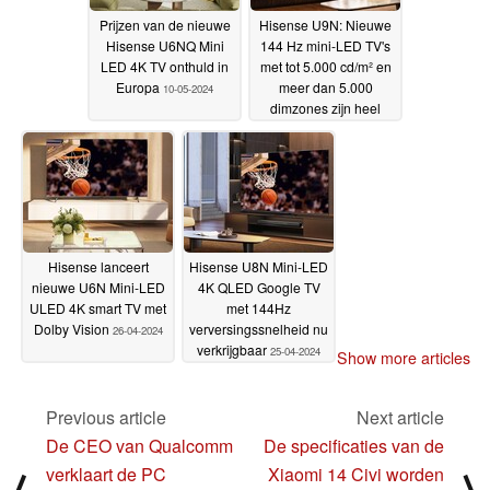
Prijzen van de nieuwe
Hisense U9N: Nieuwe
Hisense U6NQ Mini
144 Hz mini-LED TV's
LED 4K TV onthuld in
met tot 5.000 cd/m² en
Europa
meer dan 5.000
10-05-2024
dimzones zijn heel
betaalbaar
01-05-2024
Hisense lanceert
Hisense U8N Mini-LED
nieuwe U6N Mini-LED
4K QLED Google TV
ULED 4K smart TV met
met 144Hz
Dolby Vision
verversingssnelheid nu
26-04-2024
verkrijgbaar
25-04-2024
Show more articles
Previous article
Next article
De CEO van Qualcomm
De specificaties van de
verklaart de PC
Xiaomi 14 Civi worden
⟨
⟩