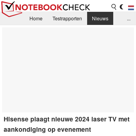
Home
Testrapporten
Nieuws
...
FAQ / Techniek
Bibliotheek
Aankoop Handleiding
Zoek
Contact
Hisense plaagt nieuwe 2024 laser TV met
aankondiging op evenement