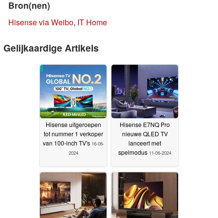
Bron(nen)
Hisense via Weibo
,
IT Home
Gelijkaardige Artikels
Hisense uitgeroepen
Hisense E7NQ Pro
tot nummer 1 verkoper
nieuwe QLED TV
van 100-inch TV's
lanceert met
16-06-
spelmodus
2024
11-06-2024