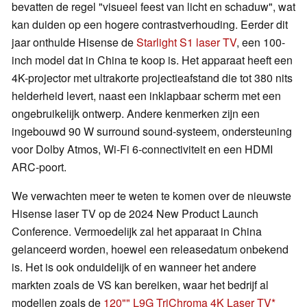
bevatten de regel "visueel feest van licht en schaduw", wat
kan duiden op een hogere contrastverhouding. Eerder dit
jaar onthulde Hisense de
Starlight S1 laser TV
, een 100-
inch model dat in China te koop is. Het apparaat heeft een
4K-projector met ultrakorte projectieafstand die tot 380 nits
helderheid levert, naast een inklapbaar scherm met een
ongebruikelijk ontwerp. Andere kenmerken zijn een
ingebouwd 90 W surround sound-systeem, ondersteuning
voor Dolby Atmos, Wi-Fi 6-connectiviteit en een HDMI
ARC-poort.
We verwachten meer te weten te komen over de nieuwste
Hisense laser TV op de 2024 New Product Launch
Conference. Vermoedelijk zal het apparaat in China
gelanceerd worden, hoewel een releasedatum onbekend
is. Het is ook onduidelijk of en wanneer het andere
markten zoals de VS kan bereiken, waar het bedrijf al
modellen zoals de
120"" L9G TriChroma 4K Laser TV