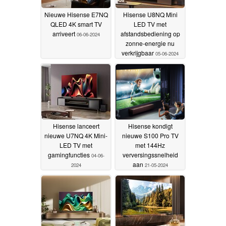
Nieuwe Hisense E7NQ
Hisense U8NQ Mini
QLED 4K smart TV
LED TV met
arriveert
afstandsbediening op
06-06-2024
zonne-energie nu
verkrijgbaar
05-06-2024
Hisense lanceert
Hisense kondigt
nieuwe U7NQ 4K Mini-
nieuwe S100 Pro TV
LED TV met
met 144Hz
gamingfuncties
verversingssnelheid
04-06-
aan
2024
21-05-2024