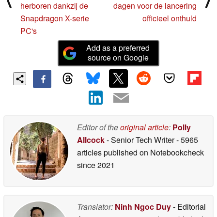
herboren dankzij de
dagen voor de lancering
Snapdragon X-serie
officieel onthuld
PC's
Add as a preferred
source on Google
Editor of the
original article
:
Polly
Allcock
- Senior Tech Writer
- 5965
articles published on Notebookcheck
since 2021
Translator:
Ninh Ngoc Duy
- Editorial