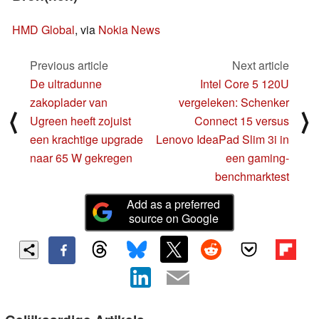
HMD Global
, via
Nokia News
Previous article
Next article
De ultradunne
Intel Core 5 120U
zakoplader van
vergeleken: Schenker
⟨
⟩
Ugreen heeft zojuist
Connect 15 versus
een krachtige upgrade
Lenovo IdeaPad Slim 3i in
naar 65 W gekregen
een gaming-
benchmarktest
Add as a preferred
source on Google