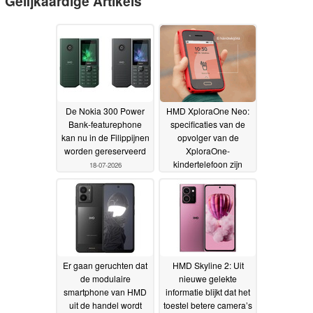
Gelijkaardige Artikels
De Nokia 300 Power
HMD XploraOne Neo:
Bank-featurephone
specificaties van de
kan nu in de Filippijnen
opvolger van de
worden gereserveerd
XploraOne-
kindertelefoon zijn
18-07-2026
uitgelekt
15-07-2026
Er gaan geruchten dat
HMD Skyline 2: Uit
de modulaire
nieuwe gelekte
smartphone van HMD
informatie blijkt dat het
uit de handel wordt
toestel betere camera’s