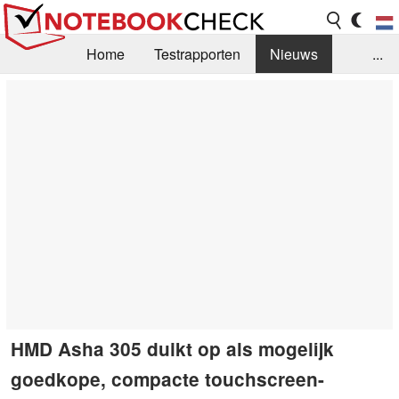
Home
Testrapporten
Nieuws
...
FAQ / Techniek
Bibliotheek
Aankoop Handleiding
Zoek
Contact
HMD Asha 305 duikt op als mogelijk
goedkope, compacte touchscreen-