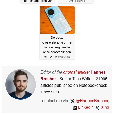
een smartphone van
2026
22-06-2026
5,99 mm dik
26-06-2026
De beste
fotostelelphone uit het
middensegment in
onze beoordelingen
van 2026
22-06-2026
Editor of the
original article
:
Hannes
Brecher
- Senior Tech Writer
- 21995
articles published on Notebookcheck
since 2018
contact me via:
@HannesBrecher
,
LinkedIn
,
Xing