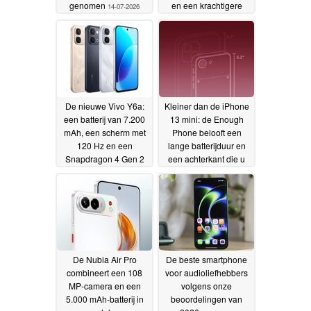
genomen
en een krachtigere
14-07-2026
processor heeft
06-07-
2026
De nieuwe Vivo Y6a:
Kleiner dan de iPhone
een batterij van 7.200
13 mini: de Enough
mAh, een scherm met
Phone belooft een
120 Hz en een
lange batterijduur en
Snapdragon 4 Gen 2
een achterkant die u
voor een betaalbare
erop kunt schroeven
26-
prijs
26-06-2026
06-2026
De Nubia Air Pro
De beste smartphone
combineert een 108
voor audioliefhebbers
MP-camera en een
volgens onze
5.000 mAh-batterij in
beoordelingen van