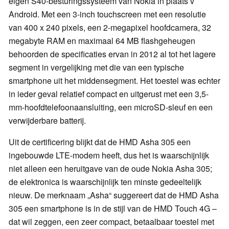
eigen S40-besturingssysteem van Nokia in plaats v
Android. Met een 3-inch touchscreen met een resolutie
van 400 x 240 pixels, een 2-megapixel hoofdcamera, 32
megabyte RAM en maximaal 64 MB flashgeheugen
behoorden de specificaties ervan in 2012 al tot het lagere
segment in vergelijking met die van een typische
smartphone uit het middensegment. Het toestel was echter
in ieder geval relatief compact en uitgerust met een 3,5-
mm-hoofdtelefoonaansluiting, een microSD-sleuf en een
verwijderbare batterij.
Uit de certificering blijkt dat de HMD Asha 305 een
ingebouwde LTE-modem heeft, dus het is waarschijnlijk
niet alleen een heruitgave van de oude Nokia Asha 305;
de elektronica is waarschijnlijk ten minste gedeeltelijk
nieuw. De merknaam „Asha“ suggereert dat de HMD Asha
305 een smartphone is in de stijl van de HMD Touch 4G –
dat wil zeggen, een zeer compact, betaalbaar toestel met