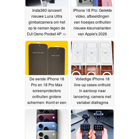
Insta360 lanceert
iPhone 18 Pro: Gelekte
nieuwe Luna Ultra
video, afbeeldingen
gimbalcamera om het
van hoesjes onthullen
op te nemen tegen de
nieuwe kleurvarianten
DJI Osmo Pocket 4P
van Apple's 2026
10-
vlaggenschepen
06-2026
25-05-
2026
De eerste iPhone 18
Volledige iPhone 18
Pro en 18 Pro Max
line-up cases onthuld
screenprotectors
in aanloop naar
onthullen grotere
lancering; camera met
schermen: Komt er een
variabel diafragma
7-inch iPhone?
zorgt voor dikker
23-05-
ontwerp
2026
23-05-2026