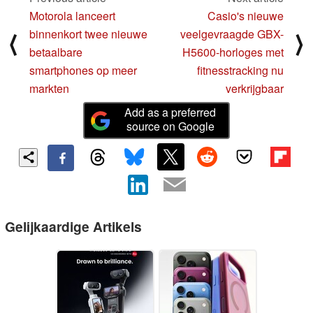
Motorola lanceert
Casio's nieuwe
binnenkort twee nieuwe
veelgevraagde GBX-
⟨
⟩
betaalbare
H5600-horloges met
smartphones op meer
fitnesstracking nu
markten
verkrijgbaar
Add as a preferred
source on Google
Gelijkaardige Artikels