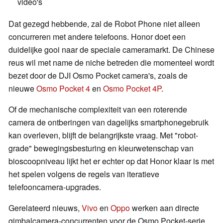
video's
Dat gezegd hebbende, zal de Robot Phone niet alleen
concurreren met andere telefoons. Honor doet een
duidelijke gooi naar de speciale cameramarkt. De Chinese
reus wil met name de niche betreden die momenteel wordt
bezet door de DJI Osmo Pocket camera's, zoals de
nieuwe
Osmo Pocket 4
en
Osmo Pocket 4P
.
Of de mechanische complexiteit van een roterende
camera de ontberingen van dagelijks smartphonegebruik
kan overleven, blijft de belangrijkste vraag. Met "robot-
grade" bewegingsbesturing en kleurwetenschap van
bioscoopniveau lijkt het er echter op dat Honor klaar is met
het spelen volgens de regels van iteratieve
telefooncamera-upgrades.
Gerelateerd nieuws,
Vivo
en
Oppo
werken aan directe
gimbalcamera-concurrenten voor de Osmo Pocket-serie,