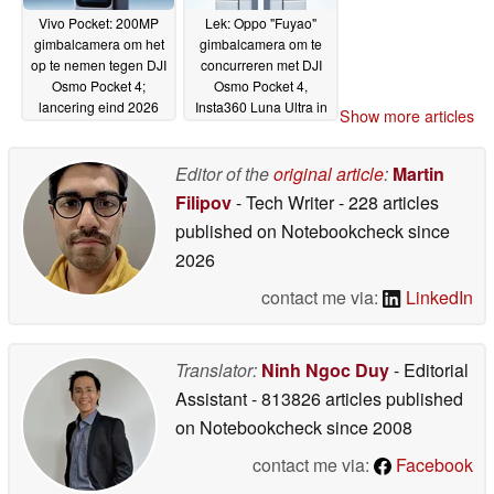
Vivo Pocket: 200MP
Lek: Oppo "Fuyao"
gimbalcamera om het
gimbalcamera om te
op te nemen tegen DJI
concurreren met DJI
Osmo Pocket 4;
Osmo Pocket 4,
lancering eind 2026
Insta360 Luna Ultra in
Show more articles
getipt
2026
15-05-2026
20-04-2026
Editor of the
original article
:
Martin
Filipov
- Tech Writer
- 228 articles
published on Notebookcheck
since
2026
contact me via:
LinkedIn
Translator:
Ninh Ngoc Duy
- Editorial
Assistant
- 813826 articles published
on Notebookcheck
since 2008
contact me via:
Facebook