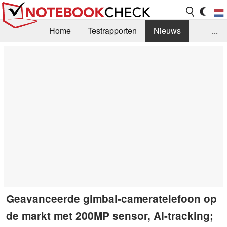
Home
Testrapporten
Nieuws
...
FAQ / Techniek
Bibliotheek
Aankoop Handleiding
Zoek
Contact
Geavanceerde gimbal-cameratelefoon op
de markt met 200MP sensor, AI-tracking;