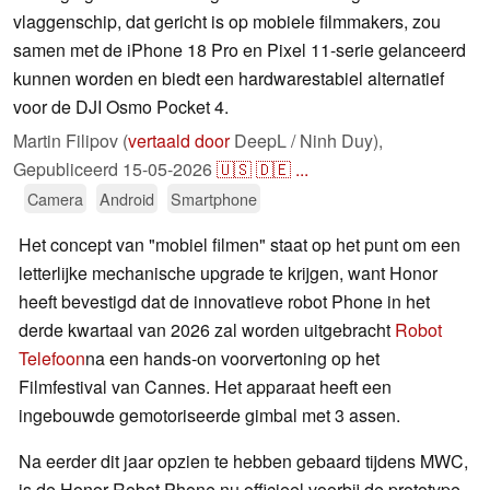
vlaggenschip, dat gericht is op mobiele filmmakers, zou
samen met de iPhone 18 Pro en Pixel 11-serie gelanceerd
kunnen worden en biedt een hardwarestabiel alternatief
voor de DJI Osmo Pocket 4.
Martin Filipov (
vertaald door
DeepL / Ninh Duy),
Gepubliceerd
15-05-2026
🇺🇸
🇩🇪
...
Camera
Android
Smartphone
Het concept van "mobiel filmen" staat op het punt om een
letterlijke mechanische upgrade te krijgen, want Honor
heeft bevestigd dat de innovatieve robot Phone in het
derde kwartaal van 2026 zal worden uitgebracht
Robot
Telefoon
na een hands-on voorvertoning op het
Filmfestival van Cannes. Het apparaat heeft een
ingebouwde gemotoriseerde gimbal met 3 assen.
Na eerder dit jaar opzien te hebben gebaard tijdens MWC,
is de Honor Robot Phone nu officieel voorbij de prototype-