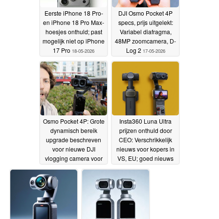
Eerste iPhone 18 Pro-
DJI Osmo Pocket 4P
en iPhone 18 Pro Max-
specs, prijs uitgelekt:
hoesjes onthuld; past
Variabel diafragma,
mogelijk niet op iPhone
48MP zoomcamera, D-
17 Pro
Log 2
18-05-2026
17-05-2026
Osmo Pocket 4P: Grote
Insta360 Luna Ultra
dynamisch bereik
prijzen onthuld door
upgrade beschreven
CEO: Verschrikkelijk
voor nieuwe DJI
nieuws voor kopers in
vlogging camera voor
VS, EU; goed nieuws
officiële lancering
voor Osmo Pocket 4
16-05-
16-
2026
05-2026