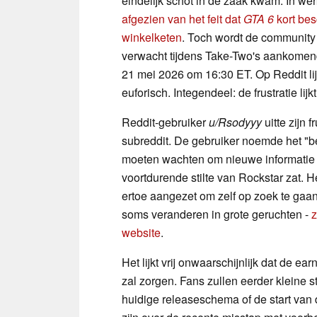
eindelijk schot in de zaak kwam. In wer
afgezien van het feit dat
GTA 6
kort bes
winkelketen
. Toch wordt de community e
verwacht tijdens Take-Two's aankomend
21 mei 2026 om 16:30 ET. Op Reddit lij
euforisch. Integendeel: de frustratie lij
Reddit-gebruiker
u/Rsodyyy
uitte zijn 
subreddit. De gebruiker noemde het "bel
moeten wachten om nieuwe informatie
voortdurende stilte van Rockstar zat. 
ertoe aangezet om zelf op zoek te gaan 
soms veranderen in grote geruchten -
z
website
.
Het lijkt vrij onwaarschijnlijk dat de 
zal zorgen. Fans zullen eerder kleine 
huidige releaseschema of de start van