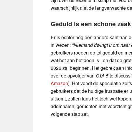
zijn over de recente misstap met voor
waarschijnlijk niet de langverwachte de
Geduld is een schone zaak
Er is echter nog een andere kant aan 
in wezen:
"Niemand dwingt u om naar ee
gebruikers roepen op tot geduld en mer
wat het aan het doen is - en dat de g
2026 zal beginnen. Het gebrek aan inf
over de opvolger van
GTA 5
te discussi
Amazon
). Het voedt de speculatie zel
gebruikers dat de huidige frustratie er 
uitkomt, zullen fans het toch wel kopen. 
ademhalen, geruchten met voorzichtig
volgende stap zet.