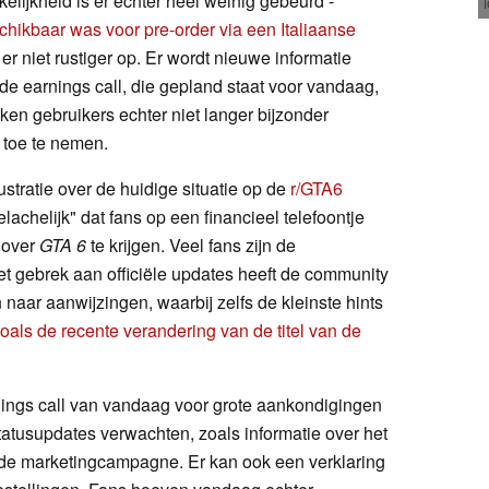
kelijkheid is er echter heel weinig gebeurd -
chikbaar was voor pre-order via een Italiaanse
r niet rustiger op. Er wordt nieuwe informatie
e earnings call, die gepland staat voor vandaag,
ken gebruikers echter niet langer bijzonder
kt toe te nemen.
frustratie over de huidige situatie op de
r/GTA6
achelijk" dat fans op een financieel telefoontje
 over
GTA 6
te krijgen. Veel fans zijn de
Het gebrek aan officiële updates heeft de community
naar aanwijzingen, waarbij zelfs de kleinste hints
oals de recente verandering van de titel van de
earnings call van vandaag voor grote aankondigingen
statusupdates verwachten, zoals informatie over het
 de marketingcampagne. Er kan ook een verklaring