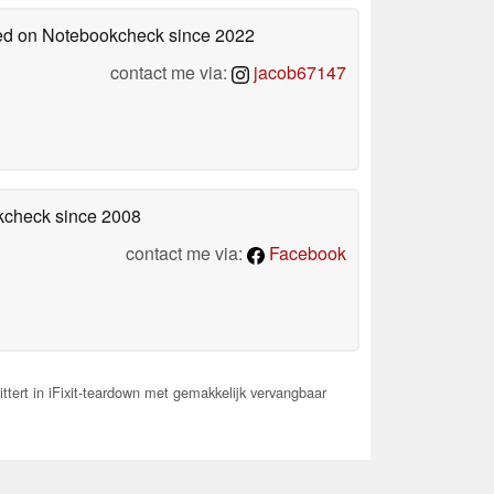
shed on Notebookcheck
since 2022
contact me via:
jacob67147
okcheck
since 2008
contact me via:
Facebook
ttert in iFixit-teardown met gemakkelijk vervangbaar