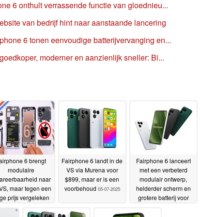
ne 6 onthult verrassende functie van gloednieu...
site van bedrijf hint naar aanstaande lancering
phone 6 tonen eenvoudige batterijvervanging en...
oedkoper, moderner en aanzienlijk sneller: Bi...
airphone 6 brengt
Fairphone 6 landt in de
Fairphone 6 lanceert
modulaire
VS via Murena voor
met een verbeterd
areerbaarheid naar
$899, maar er is een
modulair ontwerp,
VS, maar tegen een
voorbehoud
helderder scherm en
05-07-2025
ge prijs vergeleken
grotere batterij voor
met Europa -
€599
25-06-2025
rryRigEverything
27-