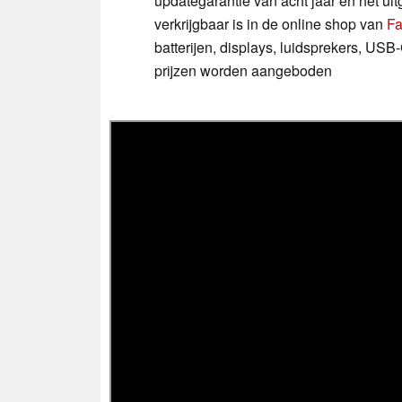
updategarantie van acht jaar en het ui
verkrijgbaar is in de online shop van
Fa
batterijen, displays, luidsprekers, US
prijzen worden aangeboden