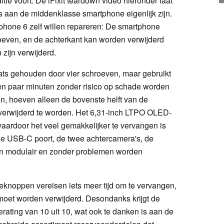
itie voort. De iFixit teardown video hieronder laat
es aan de middenklasse smartphone eigenlijk zijn.
phone 6 zelf willen repareren: De smartphone
oeven, en de achterkant kan worden verwijderd
zijn verwijderd.
aats gehouden door vier schroeven, maar gebruikt
een paar minuten zonder risico op schade worden
, hoeven alleen de bovenste helft van de
n verwijderd te worden. Het 6,31-inch LTPO OLED-
aardoor het veel gemakkelijker te vervangen is
de USB-C poort, de twee achtercamera's, de
en modulair en zonder problemen worden
knoppen vereisen iets meer tijd om te vervangen,
oet worden verwijderd. Desondanks krijgt de
ierating van 10 uit 10, wat ook te danken is aan de