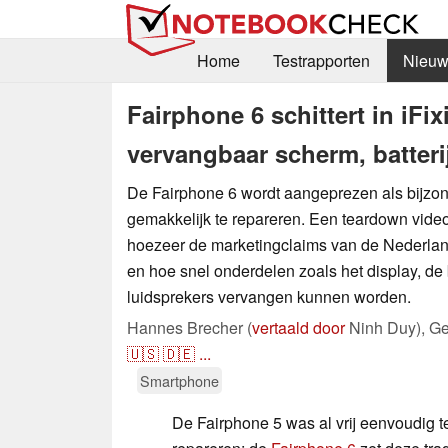
Home
Testrapporten
Nieuw
Fairphone 6 schittert in iFi
vervangbaar scherm, batter
De Fairphone 6 wordt aangeprezen als bijzo
gemakkelijk te repareren. Een teardown video 
hoezeer de marketingclaims van de Nederland
en hoe snel onderdelen zoals het display, de b
luidsprekers vervangen kunnen worden.
Hannes Brecher (
vertaald door
Ninh Duy),
Ge
🇺🇸
🇩🇪
...
Smartphone
De Fairphone 5 was al vrij eenvoudig t