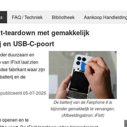
s
FAQ / Techniek
Bibliotheek
Aankoop Handleidin
xit-teardown met gemakkelijk
ij en USB-C-poort
nder duurzaam en
van iFixit laat zien
se fabrikant waar zijn
atterij en de
publiceerd
05-07-2025
De batterij van de Fairphone 6 is
bijzonder gemakkelijk te vervangen.
(Afbeeldingsbron: iFixit)
e openen en te