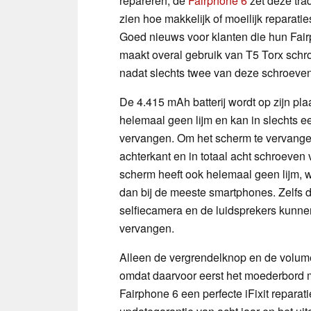
repareren; de
Fairphone 6
zet deze trad
zien hoe makkelijk of moeilijk reparati
Goed nieuws voor klanten die hun Fair
maakt overal gebruik van T5 Torx schr
nadat slechts twee van deze schroeven 
De 4.415 mAh batterij wordt op zijn pl
helemaal geen lijm en kan in slechts 
vervangen. Om het scherm te vervangen
achterkant en in totaal acht schroeve
scherm heeft ook helemaal geen lijm, w
dan bij de meeste smartphones. Zelfs 
selfiecamera en de luidsprekers kunn
vervangen.
Alleen de vergrendelknop en de volume
omdat daarvoor eerst het moederbord m
Fairphone 6 een perfecte iFixit reparat