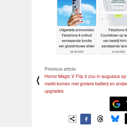
Uitgelekte promovideo
Fairphone 6
Fairphone 6 onthult
Countdown op w
verrassende functie
van bedrijf hint
van gloednieuwe slider
aanstaande lanc
25-06-2025
24-06-2025
Previous article
Honor Magic V Flip 2 zou in augustus op
⟨
markt komen met grotere batterij en ande
upgrades