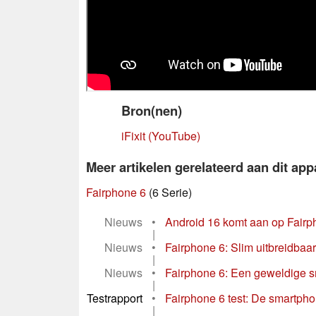
Bron(nen)
iFixit (YouTube)
Meer artikelen gerelateerd aan dit app
Fairphone 6
(6 Serie)
Nieuws
•
Android 16 komt aan op Fairp
|
Nieuws
•
Fairphone 6: Slim uitbreidbaa
|
Nieuws
•
Fairphone 6: Een geweldige s
|
Testrapport
•
Fairphone 6 test: De smartp
|