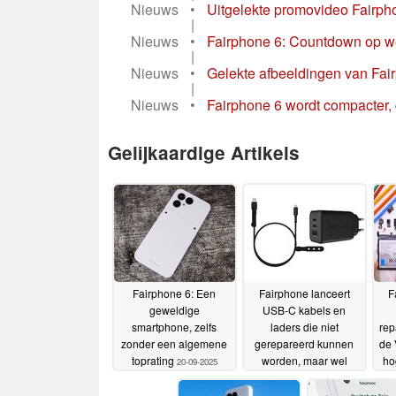
Nieuws
•
Uitgelekte promovideo Fairpho
|
Nieuws
•
Fairphone 6: Countdown op web
|
Nieuws
•
Gelekte afbeeldingen van Fair
|
Nieuws
•
Fairphone 6 wordt compacter, g
Gelijkaardige Artikels
Fairphone 6: Een
Fairphone lanceert
F
geweldige
USB-C kabels en
smartphone, zelfs
laders die niet
rep
zonder een algemene
gerepareerd kunnen
de 
toprating
worden, maar wel
ho
20-09-2025
afvalneutraal zijn
12-08-
Je
2025