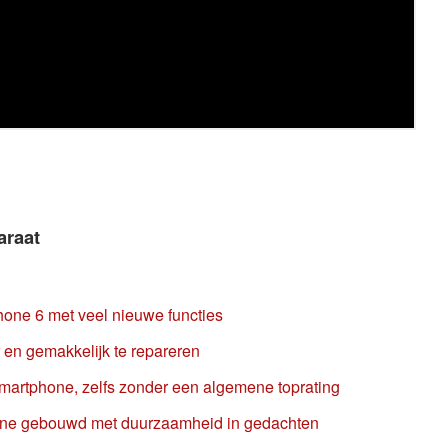
araat
hone 6 met veel nieuwe functies
r en gemakkelijk te repareren
martphone, zelfs zonder een algemene toprating
hone gebouwd met duurzaamheid in gedachten