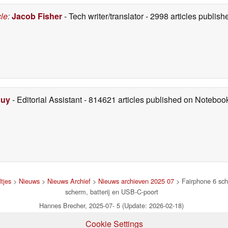
cle
:
Jacob Fisher
- Tech writer/translator
- 2998 articles publi
Duy
- Editorial Assistant
- 814621 articles published on Notebo
tjes
>
Nieuws
>
Nieuws Archief
>
Nieuws archieven 2025 07
> Fairphone 6 schi
scherm, batterij en USB-C-poort
Hannes Brecher, 2025-07- 5 (Update: 2026-02-18)
Cookie Settings