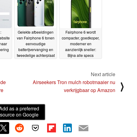
07-2025
:
Gelekte afbeeldingen
Fairphone 6 wordt
ebsite
van Fairphone 6 tonen
compacter, goedkoper,
 naar
eenvoudige
moderner en
ering
batterijvervanging en
aanzienlijk sneller:
tweedelige achterplaat
Bijna alle specs
dagen voor lancering
uitgelekt
15-06-2025
18-06-2025
Next article
 de
Airseekers Tron mulch robotmaaier nu
⟩
re
verkrijgbaar op Amazon
Add as a preferred
source on Google