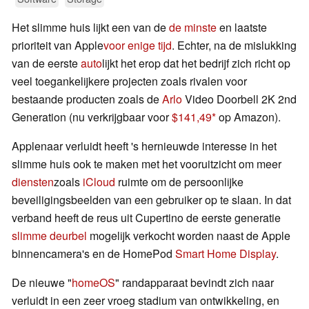
Het slimme huis lijkt een van de
de minste
en laatste
prioriteit van Apple
voor enige tijd
. Echter, na de mislukking
van de eerste
auto
lijkt het erop dat het bedrijf zich richt op
veel toegankelijkere projecten zoals rivalen voor
bestaande producten zoals de
Arlo
Video Doorbell 2K 2nd
Generation (nu verkrijgbaar voor
$141,49
op Amazon).
Applenaar verluidt heeft 's hernieuwde interesse in het
slimme huis ook te maken met het vooruitzicht om meer
diensten
zoals
iCloud
ruimte om de persoonlijke
beveiligingsbeelden van een gebruiker op te slaan. In dat
verband heeft de reus uit Cupertino de eerste generatie
slimme deurbel
mogelijk verkocht worden naast de Apple
binnencamera's en de HomePod
Smart Home Display
.
De nieuwe "
homeOS
" randapparaat bevindt zich naar
verluidt in een zeer vroeg stadium van ontwikkeling, en