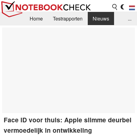
Home
Testrapporten
Nieuws
...
FAQ / Techniek
Bibliotheek
Aankoop Handleiding
Zoek
Contact
Face ID voor thuis: Apple slimme deurbel
vermoedelijk in ontwikkeling