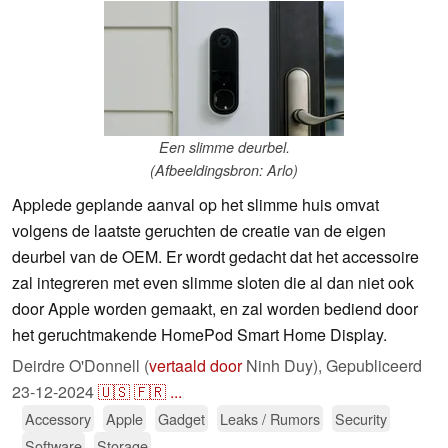
Een slimme deurbel.
(Afbeeldingsbron: Arlo)
Applede geplande aanval op het slimme huis omvat
volgens de laatste geruchten de creatie van de eigen
deurbel van de OEM. Er wordt gedacht dat het accessoire
zal integreren met even slimme sloten die al dan niet ook
door Apple worden gemaakt, en zal worden bediend door
het geruchtmakende HomePod Smart Home Display.
Deirdre O'Donnell (
vertaald door
Ninh Duy),
Gepubliceerd
23-12-2024
🇺🇸
🇫🇷
...
Accessory
Apple
Gadget
Leaks / Rumors
Security
Software
Storage