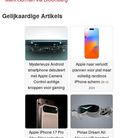
Gelijkaardige Artikels
Mysterieuze Android
Apple naar verluidt
smartphone debuteert
plannen voor plat maar
met Apple Camera
volledig randloos
Control-achtige
iPhone-scherm
29-12-
knoppen voor gaming
2024
29-12-2024
Apple iPhone 17 Pro
Pimax Dream Air:
Max Slim: potentieel
Nieuwe VR-headset