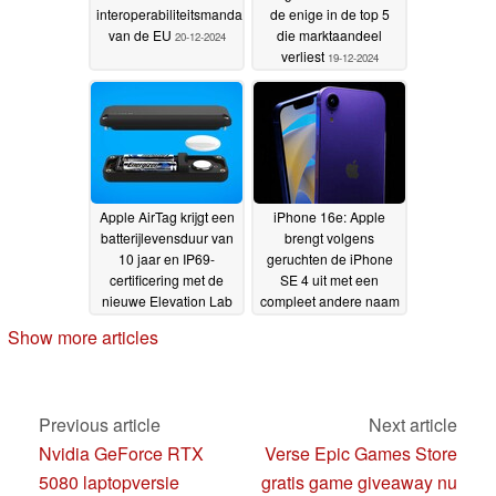
interoperabiliteitsmandaat
de enige in de top 5
van de EU
die marktaandeel
20-12-2024
verliest
19-12-2024
Apple AirTag krijgt een
iPhone 16e: Apple
batterijlevensduur van
brengt volgens
10 jaar en IP69-
geruchten de iPhone
certificering met de
SE 4 uit met een
nieuwe Elevation Lab
compleet andere naam
TimeCapsule
19-12-2024
18-12-2024
Show more articles
Previous article
Next article
Nvidia GeForce RTX
Verse Epic Games Store
5080 laptopversie
gratis game giveaway nu