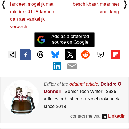
⟨
⟩
lanceert mogelijk met
beschikbaar, maar niet
minder CUDA-kernen
voor lang
dan aanvankelijk
verwacht
Add as a preferred
source on Google
Editor of the
original article
:
Deirdre O
Donnell
- Senior Tech Writer
- 8685
articles published on Notebookcheck
since 2018
contact me via:
LinkedIn