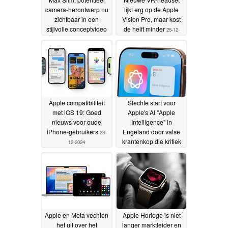
camera-herontwerp nu
lijkt erg op de Apple
zichtbaar in een
Vision Pro, maar kost
stijlvolle conceptvideo
de helft minder
25-12-
27-12-2024
2024
Apple compatibiliteit
Slechte start voor
met iOS 19: Goed
Apple's AI "Apple
nieuws voor oude
Intelligence" in
iPhone-gebruikers
Engeland door valse
23-
krantenkop die kritiek
12-2024
krijgt van Journalisten
zonder Grenzen
21-12-
2024
Apple en Meta vechten
Apple Horloge is niet
het uit over het
langer marktleider en