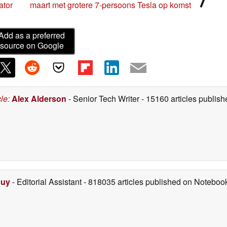
ator
maart met grotere 7-persoons Tesla op komst
Add as a preferred
source on Google
cle
:
Alex Alderson
- Senior Tech Writer
- 15160 articles publi
Duy
- Editorial Assistant
- 818035 articles published on Notebo