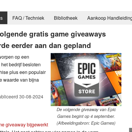
s
FAQ / Techniek
Bibliotheek
Aankoop Handleidin
volgende gratis game giveaways
rde eerder aan dan gepland
worpen op een
et bedrijf besloten
hise plus een populair
ge waarde van bijna
bliceerd
30-08-2024
De volgende giveaway van Epic
Games begint op 4 september.
(Afbeeldingsbron: Epic Games)
game giveaway bijgewerkt