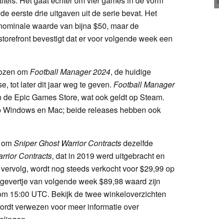
titels. Het gaat echter om vier games in de vorm
e de eerste drie uitgaven uit de serie bevat. Het
nominale waarde van bijna $50, maar de
orefront bevestigt dat er voor volgende week een
kozen om
Football Manager 2024
, de huidige
, tot later dit jaar weg te geven.
Football Manager
 de Epic Games Store, wat ook geldt op Steam.
p Windows en Mac; beide releases hebben ook
n om
Sniper Ghost Warrior Contracts
dezelfde
rrior Contracts
, dat in 2019 werd uitgebracht en
 vervolg, wordt nog steeds verkocht voor $29,99 op
gevertje van volgende week $89,98 waard zijn
om 15:00 UTC. Bekijk de twee winkeloverzichten
rdt verwezen voor meer informatie over