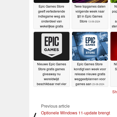
Epic Games Store
Twee topgames dalen
N
geeft vertederende
volgende week naar
pop
indiegame weg als
$0 in Epic Games
onderdeel van
Store
a
13-09-2024
wekelijkse gratis
ste
gamedeal
26-09-2024
Nieuwe Epic Games
Epic Games Store
N
Store gratis games
kondigt een week voor
S
giveaway nu
release nieuwe gratis
wereldwijd
weggeefplannen voor
beschikbaar met vier
games aan
23-08-2024
games en $50
wa
Sh
nominale waarde
29-08-
2024
Previous article
Optionele Windows 11-update brengt
⟨