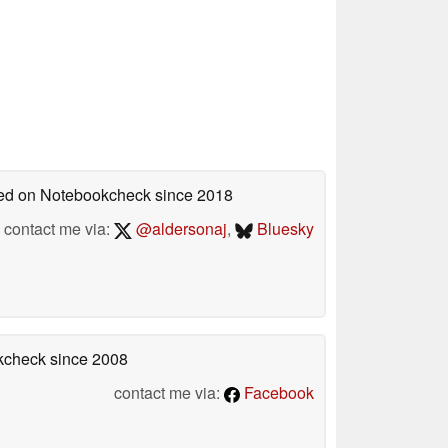
shed on Notebookcheck
since 2018
contact me via:
@aldersonaj
,
Bluesky
okcheck
since 2008
contact me via:
Facebook