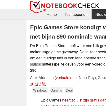
Home
Testrapporten
Nieuw
Epic Games Store kondigt 
met bijna $90 nominale waa
De Epic Games Store heeft weer een blik ge
toekomstige game giveaway. Deze keer heeft h
om een huidige titel in een langlopende franc
sluipschuttersspel te geven voor een volledi
$90.
Alex Alderson (
vertaald door
Ninh Duy),
Gepu
🇺🇸
🇫🇷
...
Windows
Gaming
Deal
Epic Games
heeft zojuist zijn gratis 