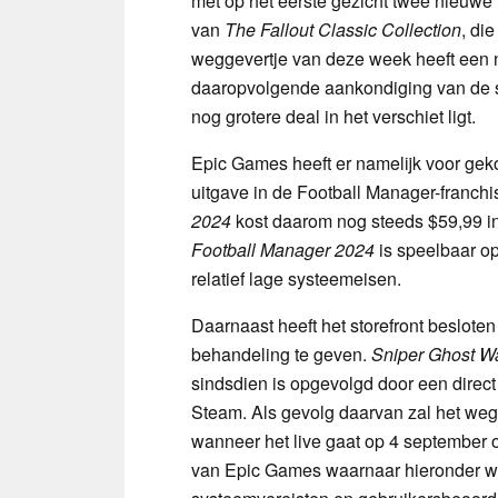
met op het eerste gezicht twee nieuwe 
van
The Fallout Classic Collection
, di
weggevertje van deze week heeft een 
daaropvolgende aankondiging van de st
nog grotere deal in het verschiet ligt.
Epic Games heeft er namelijk voor ge
uitgave in de Football Manager-franchise
2024
kost daarom nog steeds $59,99 in
Football Manager 2024
is speelbaar o
relatief lage systeemeisen.
Daarnaast heeft het storefront beslote
behandeling te geven.
Sniper Ghost Wa
sindsdien is opgevolgd door een direct
Steam. Als gevolg daarvan zal het weg
wanneer het live gaat op 4 september 
van Epic Games waarnaar hieronder wo