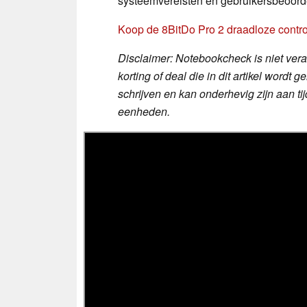
systeemvereisten en gebruikersbeoord
Koop de 8BitDo Pro 2 draadloze control
Disclaimer: Notebookcheck is niet veran
korting of deal die in dit artikel wor
schrijven en kan onderhevig zijn aan t
eenheden.