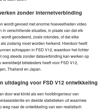
erken zonder internetverbinding
leen wordt gevoed met enorme hoeveelheden video
n verschillende situaties, in plaats van dat elk
k wordt gecodeerd, zoals rotondes, of dat elke
d als zodanig moet worden herkend. Hierdoor heeft
unnen schrappen in FSD V12, waardoor het lichter
et nog steeds zonder dataverbinding kan werken op
u wereldwijd bètatesters heeft voor FSD V12,
en, Thailand en Japan.
n uitdaging voor FSD V12 ontwikkeling
n door wat klinkt als een hoofdingenieur van
ersassistentie en deelde statistieken uit waarmee
p weg naar de ontwikkeling van een realistisch