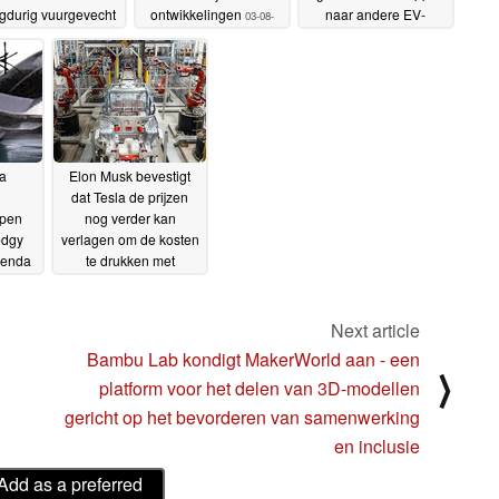
gdurig vuurgevecht
ontwikkelingen
naar andere EV-
03-08-
tagt Elon Musk
merken
08-08-
2023
30-07-2023
2023
a
Elon Musk bevestigt
dat Tesla de prijzen
rpen
nog verder kan
edgy
verlagen om de kosten
agenda
te drukken met
 Musk
miljarden aan
belastingvoordelen en
lithiumkortingen
Next article
21-07-
2023
Bambu Lab kondigt MakerWorld aan - een
⟩
platform voor het delen van 3D-modellen
gericht op het bevorderen van samenwerking
en inclusie
Add as a preferred