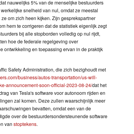
 dat nauwelijks 5% van de menselijke bestuurders
 werkelijke snelheid van nul, omdat ze meestal
jl ze om zich heen kijken. Zijn gesprekspartner
hem te corrigeren dat de statistiek eigenlijk zegt
urders bij alle stopborden volledig op nul rijdt,
kten hoe de federale regelgeving over
 ontwikkeling en toepassing ervan in de praktijk
fic Safety Administration, die zich bezighoudt met
ters.com/business/autos-transportation/us-will-
ake-announcement-soon-official-2023-08-24/
dat het
drag van Tesla's software voor autonoom rijden en
lingen zal komen. Deze zullen waarschijnlijk meer
aarschuwingen bevatten, omdat een van de
digde over de bestuurdersondersteunende software
den van
stoptekens
.