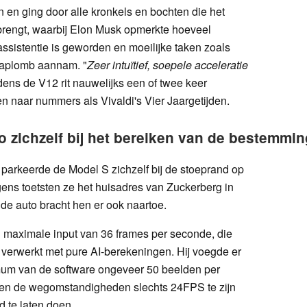
 en ging door alle kronkels en bochten die het
ebrengt, waarbij Elon Musk opmerkte hoeveel
ssistentie is geworden en moeilijke taken zoals
 aplomb aannam. "
Zeer intuïtief, soepele acceleratie
ijdens de V12 rit nauwelijks een of twee keer
rden naar nummers als Vivaldi's Vier Jaargetijden.
o zichzelf bij het bereiken van de bestemmin
parkeerde de Model S zichzelf bij de stoeprand op
ens toetsten ze het huisadres van Zuckerberg in
de auto bracht hen er ook naartoe.
maximale input van 36 frames per seconde, die
verwerkt met pure AI-berekeningen. Hij voegde er
imum van de software ongeveer 50 beelden per
even de wegomstandigheden slechts 24FPS te zijn
 te laten doen.