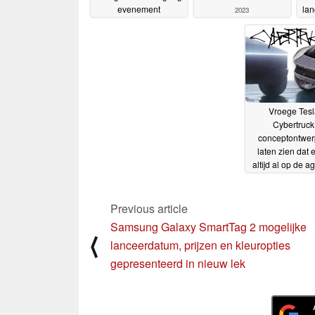
evenement
lan
2023
verwijzingsprogramma
en 
live gaat
24-08-2023
Vroege Tesl
Cybertruck
conceptontwe
laten zien dat 
altijd al op de 
stond voor Elon
22-07-2023
Previous article
Samsung Galaxy SmartTag 2 mogelijke
⟨
lanceerdatum, prijzen en kleuropties
gepresenteerd in nieuw lek