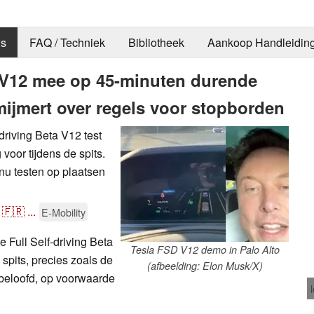
s
FAQ / Techniek
Bibliotheek
Aankoop Handleidin
V12 mee op 45-minuten durende
 mijmert over regels voor stopborden
driving Beta V12 test
voor tijdens de spits.
nu testen op plaatsen
🇫🇷
...
E-Mobility
 Full Self-driving Beta
Tesla FSD V12 demo in Palo Alto
 spits, precies zoals de
(afbeelding: Elon Musk/X)
beloofd, op voorwaarde