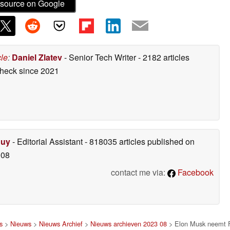
source on Google
cle
:
Daniel Zlatev
- Senior Tech Writer
- 2182 articles
check
since 2021
Duy
- Editorial Assistant
- 818035 articles published on
008
contact me via:
Facebook
s
>
Nieuws
>
Nieuws Archief
>
Nieuws archieven 2023 08
> Elon Musk neemt 