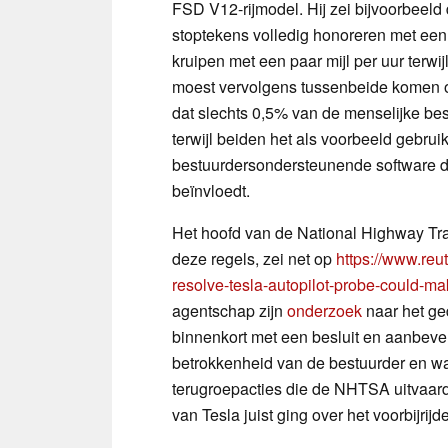
FSD V12-rijmodel. Hij zei bijvoorbeeld
stoptekens volledig honoreren met een
kruipen met een paar mijl per uur terwi
moest vervolgens tussenbeide komen om 
dat slechts 0,5% van de menselijke bestu
terwijl beiden het als voorbeeld gebrui
bestuurdersondersteunende software de
beïnvloedt.
Het hoofd van de National Highway Traf
deze regels, zei net op
https://www.reu
resolve-tesla-autopilot-probe-could-m
agentschap zijn
onderzoek
naar het ge
binnenkort met een besluit en aanbeve
betrokkenheid van de bestuurder en w
terugroepacties die de NHTSA uitvaar
van Tesla juist ging over het voorbijrij