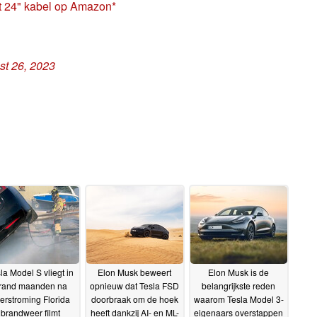
t 24" kabel op Amazon
st 26, 2023
la Model S vliegt in
Elon Musk beweert
Elon Musk is de
rand maanden na
opnieuw dat Tesla FSD
belangrijkste reden
erstroming Florida
doorbraak om de hoek
waarom Tesla Model 3-
brandweer filmt
heeft dankzij AI- en ML-
eigenaars overstappen