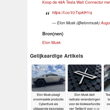
Koop de 48A Tesla Wall Connector me
https://t.co/VzTxpktH1q
— Elon Musk (@elonmusk)
Augu
Bron(nen)
Elon Musk
Gelijkaardige Artikels
Elon Musk plaagt
Elon Musk stelt
Tes
onvolmaakte productie
radicale veranderingen
b
Cybertruck als
voor de blokkeerfunctie
ov
uitdagende bezorgdag
van Twitter/X voor
20-08-