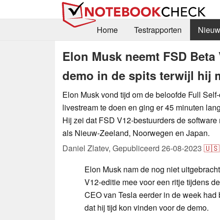
Home
Testrapporten
Nieuw
Elon Musk neemt FSD Beta 
demo in de spits terwijl hij
Elon Musk vond tijd om de beloofde Full Self-
livestream te doen en ging er 45 minuten lang 
Hij zei dat FSD V12-bestuurders de software 
als Nieuw-Zeeland, Noorwegen en Japan.
Daniel Zlatev,
Gepubliceerd
26-08-2023
🇺🇸
Elon Musk nam de nog niet uitgebrachte
V12-editie mee voor een ritje tijdens de
CEO van Tesla eerder in de week had 
dat hij tijd kon vinden voor de demo.