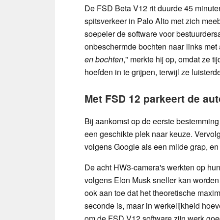
De FSD Beta V12 rit duurde 45 minuten
spitsverkeer in Palo Alto met zich me
soepeler de software voor bestuurdersa
onbeschermde bochten naar links met
en bochten
," merkte hij op, omdat ze t
hoefden in te grijpen, terwijl ze luiste
Met FSD 12 parkeert de aut
Bij aankomst op de eerste bestemming 
een geschikte plek naar keuze. Vervolg
volgens Google als een milde grap, en 
De acht HW3-camera's werkten op hun 
volgens Elon Musk sneller kan worden 
ook aan toe dat het theoretische max
seconde is, maar in werkelijkheid ho
om de FSD V12 software zijn werk goed