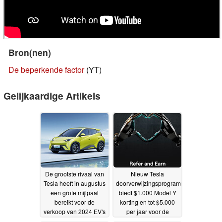
Bron(nen)
De beperkende factor
(YT)
Gelijkaardige Artikels
De grootste rivaal van
Nieuw Tesla
Tesla heeft in augustus
doorverwijzingsprogramma
een grote mijlpaal
biedt $1.000 Model Y
bereikt voor de
korting en tot $5.000
verkoop van 2024 EV's
per jaar voor de
doorverwijzer
03-09-2024
26-08-2024