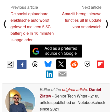
Previous article
Next article
De snelst oplaadbare
Amazfit brengt nieuwe
elektrische auto wordt
functies uit in update
⟨
⟩
geleverd met een 5,5C
voor smartwatch
batterij die in 10 minuten
is opgeladen
Add as a preferred
source on Google
Editor of the
original article
:
Daniel
Zlatev
- Senior Tech Writer
- 2183
articles published on Notebookcheck
since 2021