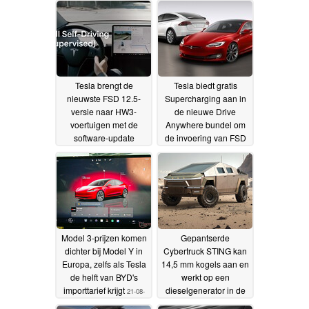
Tesla brengt de
Tesla biedt gratis
nieuwste FSD 12.5-
Supercharging aan in
versie naar HW3-
de nieuwe Drive
voertuigen met de
Anywhere bundel om
software-update
de invoering van FSD
2024.26.15
te versnellen
22-08-2024
21-08-2024
Model 3-prijzen komen
Gepantserde
dichter bij Model Y in
Cybertruck STING kan
Europa, zelfs als Tesla
14,5 mm kogels aan en
de helft van BYD's
werkt op een
importtarief krijgt
dieselgenerator in de
21-08-
kofferbak
2024
17-08-2024