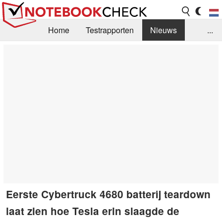
Home
Testrapporten
Nieuws
...
FAQ / Techniek
Bibliotheek
Aankoop Handleiding
Zoek
Contact
Eerste Cybertruck 4680 batterij teardown
laat zien hoe Tesla erin slaagde de