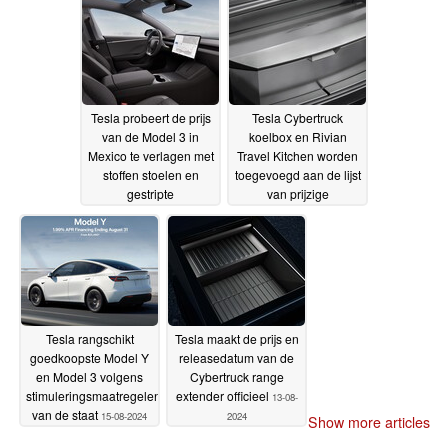
Tesla probeert de prijs
Tesla Cybertruck
van de Model 3 in
koelbox en Rivian
Mexico te verlagen met
Travel Kitchen worden
stoffen stoelen en
toegevoegd aan de lijst
gestripte
van prijzige
comfortfuncties
accessoires voor
16-08-
zomertrips
2024
16-08-2024
Tesla rangschikt
Tesla maakt de prijs en
goedkoopste Model Y
releasedatum van de
en Model 3 volgens
Cybertruck range
stimuleringsmaatregelen
extender officieel
13-08-
van de staat
15-08-2024
2024
Show more articles