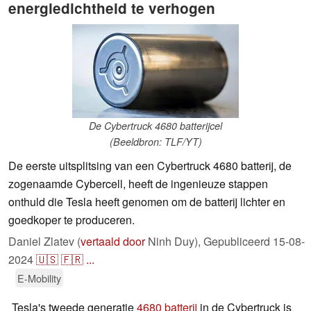
energiedichtheid te verhogen
De Cybertruck 4680 batterijcel
(Beeldbron: TLF/YT)
De eerste uitsplitsing van een Cybertruck 4680 batterij, de
zogenaamde Cybercell, heeft de ingenieuze stappen
onthuld die Tesla heeft genomen om de batterij lichter en
goedkoper te produceren.
Daniel Zlatev (
vertaald door
Ninh Duy),
Gepubliceerd
15-08-
2024
🇺🇸
🇫🇷
...
E-Mobility
Tesla's tweede generatie
4680 batterij
in de Cybertruck is