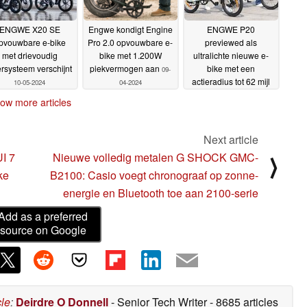
ENGWE X20 SE
Engwe kondigt Engine
ENGWE P20
pvouwbare e-bike
Pro 2.0 opvouwbare e-
previewed als
met drievoudig
bike met 1.200W
ultralichte nieuwe e-
rsysteem verschijnt
piekvermogen aan
bike met een
09-
actieradius tot 62 mijl
10-05-2024
04-2024
26-03-2024
ow more articles
Next article
UI 7
Nieuwe volledig metalen G SHOCK GMC-
⟩
ke
B2100: Casio voegt chronograaf op zonne-
energie en Bluetooth toe aan 2100-serie
Add as a preferred
source on Google
cle
:
Deirdre O Donnell
- Senior Tech Writer
- 8685 articles