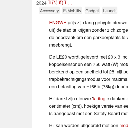
2024
🇺🇸
🇷🇺
...
Accessory
E-Mobility
Gadget
Launch
ENGWE
prijs zijn lang gehypte nieuw
uit) de stad te krijgen zonder zich zor
de noodzaak om een parkeerplaats te v
meebrengt.
De LE20 wordt geleverd met 20 x 3 in
koppelsensor en een 750 watt (W) mot
berekend op een snelheid tot 28 mijl pe
trapbekrachtigingsmodus voor maximaal 
een belasting van ~165lb (75kg) door al
Hij dankt zijn nieuwe '
lading
te danken 
centimeter (cm)), hoekige versie van 
is aangepast met een Safety Board met
Hij kan worden uitgebreid met een
mod