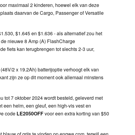
s voor maximaal 2 kinderen, hoewel elk van deze
 plaats daarvan de Cargo, Passenger of Versatile
$1.530, $1.645 en $1.636 - als alternatief zou het
t de nieuwe 8 Amp (A) FlashCharge
e fiets kan terugbrengen tot slechts 2-3 uur,
(48V/2 x 19.2Ah) batterijoptie verhoogt elk van
kant zijn ze op dit moment ook allemaal minstens
 tot 7 oktober 2024 wordt besteld, geleverd met
 een helm, een gleuf, een high-vis vest en
 De code
LE2050OFF
voor een extra korting van $50
t blauw of grijs te vinden op engwe.com, terwijl een