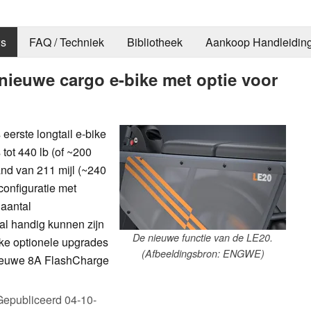
s
FAQ / Techniek
Bibliotheek
Aankoop Handleidin
ieuwe cargo e-bike met optie voor
erste longtail e-bike
tot 440 lb (of ~200
and van 211 mijl (~240
 configuratie met
 aantal
ral handig kunnen zijn
De nieuwe functie van de LE20.
jke optionele upgrades
(Afbeeldingsbron: ENGWE)
 nieuwe 8A FlashCharge
Gepubliceerd
04-10-