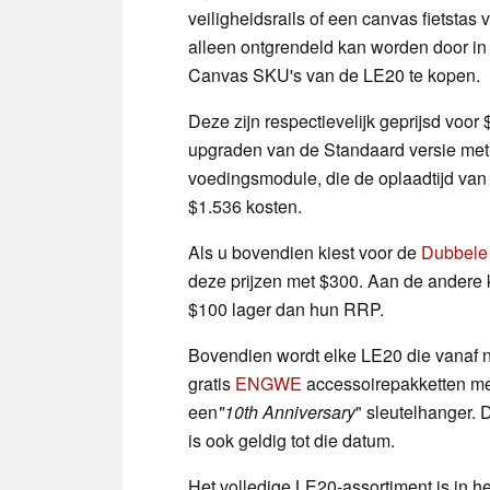
veiligheidsrails of een canvas fietsta
alleen ontgrendeld kan worden door in
Canvas SKU's van de LE20 te kopen.
Deze zijn respectievelijk geprijsd voor 
upgraden van de Standaard versie me
voedingsmodule, die de oplaadtijd van d
$1.536 kosten.
Als u bovendien kiest voor de
Dubbele
deze prijzen met $300. Aan de andere 
$100 lager dan hun RRP.
Bovendien wordt elke LE20 die vanaf nu
gratis
ENGWE
accessoirepakketten met
een
"10th Anniversary
" sleutelhanger.
is ook geldig tot die datum.
Het volledige LE20-assortiment is in he