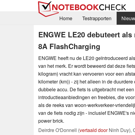
Home
Testrapporten
Nieuw
ENGWE LE20 debuteert als n
8A FlashCharging
ENGWE heeft nu de LE20 geïntroduceerd als e
van het merk. Er wordt beweerd dat deze fiets 
kilogram) vracht kan vervoeren voor een afst
kilometer (km)) - zij het alleen in de duurdere
dubbele accu. De fiets is uitgebracht met een
introductieaanbiedingen en freebies, die voo
als de reeks van woon-werkverkeer-vriendeli
van de fiets nodig zijn - inclusief ENGWE's
power brick.
Deirdre O'Donnell (
vertaald door
Ninh Duy),