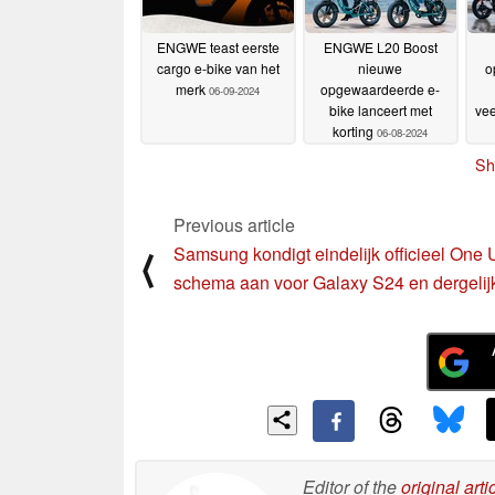
ENGWE teast eerste
ENGWE L20 Boost
cargo e-bike van het
nieuwe
o
merk
opgewaardeerde e-
06-09-2024
bike lanceert met
vee
korting
06-08-2024
Sh
Previous article
Samsung kondigt eindelijk officieel One 
⟨
schema aan voor Galaxy S24 en dergelij
Editor of the
original arti