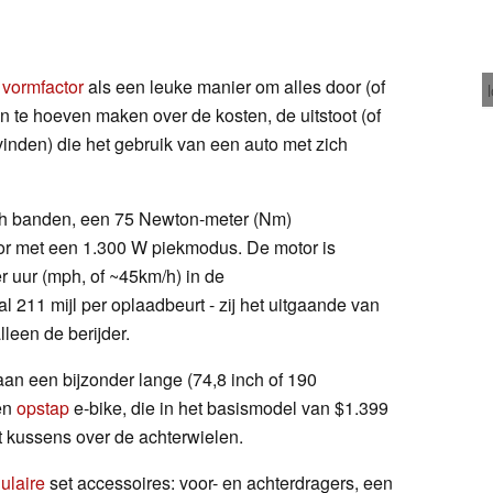
e
vormfactor
als een leuke manier om alles door (of
gen te hoeven maken over de kosten, de uitstoot (of
inden) die het gebruik van een auto met zich
ch banden, een 75 Newton-meter (Nm)
or met een 1.300 W piekmodus. De motor is
r uur (mph, of ~45km/h) in de
211 mijl per oplaadbeurt - zij het uitgaande van
leen de berijder.
aan een bijzonder lange (74,8 inch of 190
een
opstap
e-bike, die in het basismodel van $1.399
 kussens over de achterwielen.
ulaire
set accessoires: voor- en achterdragers, een