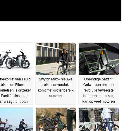
toekomst van Flluid
Swytch Max+ nieuwe
Oneindige batterij:
-bikes en Fllow e-
e-bike conversiekit
Ontworpen om een
orfietsen is onzeker
komt met groter bereik
revolutie teweeg te
 Fuell faillissement
brengen in e-bikes,
18-10-2024
anvraagt
kan op veel motoren
19-10-2024
worden gebruikt en
kan worden
gerepareerd
11-10-2024