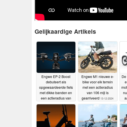
Gelijkaardige Artikels
Engwe EP-2 Boost
Engwe M1 nieuwe e-
De 
debuteert als
bike voor elk terrein
e
opgewaardeerde fiets
met een actieradius
mot
met dikke banden en
van 106 mijl is
nu
een actieradius van
gearriveerd
a
13-12-2024
~75 mijl
03-06-2025