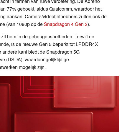
acht in termen van ruwe verbetering. De Adreno
van 77% geboekt, aldus Qualcomm, waardoor het
ming aankan. Camera/videoliefhebbers zullen ook de
me (van 1080p op de
Snapdragon 4 Gen 2
).
l zit hem in de geheugensnelheden. Terwijl de
de, is de nieuwe Gen 5 beperkt tot LPDDR4X
de andere kant biedt de Snapdragon 5G
ve (DSDA), waardoor gelijktijdige
werken mogelijk zijn.