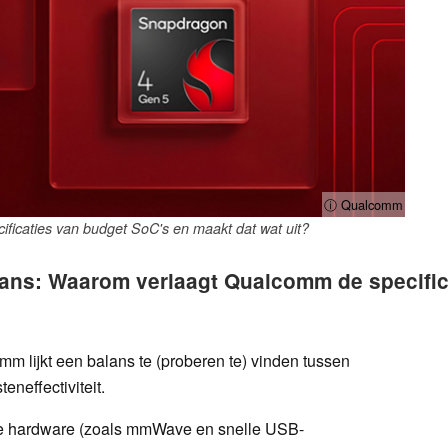
ⓘ Qualcomm
icaties van budget SoC's en maakt dat wat uit?
ns: Waarom verlaagt Qualcomm de specifica
lijkt een balans te (proberen te) vinden tussen
neffectiviteit.
te hardware (zoals mmWave en snelle USB-