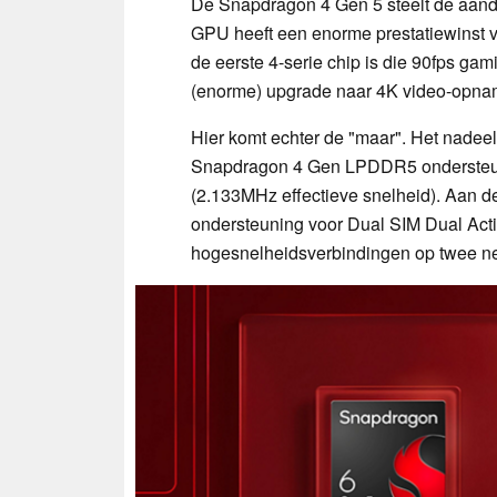
De Snapdragon 4 Gen 5 steelt de aand
GPU heeft een enorme prestatiewinst 
de eerste 4-serie chip is die 90fps ga
(enorme) upgrade naar 4K video-opna
Hier komt echter de "maar". Het nadee
Snapdragon 4 Gen LPDDR5 ondersteun
(2.133MHz effectieve snelheid). Aan 
ondersteuning voor Dual SIM Dual Acti
hogesnelheidsverbindingen op twee net