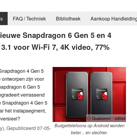
s
FAQ / Techniek
Bibliotheek
Aankoop Handleidin
ieuwe Snapdragon 6 Gen 5 en 4
.1 voor Wi-Fi 7, 4K video, 77%
Snapdragon 4 Gen 5
 ontworpen zijn voor
napdragon 6 Gen 5
degradeert verrassend
e Snapdragon 4 Gen 5
r het instapsegment,
versieel?
ⓘ Qualcomm - edited
Budgettelefoons op Android worden
y),
Gepubliceerd
07-05-
beter... en slechter.