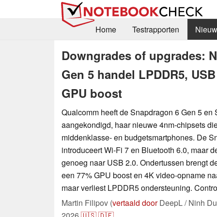
Home
Testrapporten
Nieuw
Downgrades of upgrades: N
Gen 5 handel LPDDR5, USB 3
GPU boost
Qualcomm heeft de Snapdragon 6 Gen 5 en 
aangekondigd, haar nieuwe 4nm-chipsets die
middenklasse- en budgetsmartphones. De S
introduceert Wi-Fi 7 en Bluetooth 6.0, maar 
genoeg naar USB 2.0. Ondertussen brengt d
een 77% GPU boost en 4K video-opname naa
maar verliest LPDDR5 ondersteuning. Contro
Martin Filipov (
vertaald door
DeepL / Ninh Du
2026
🇺🇸
🇩🇪
...