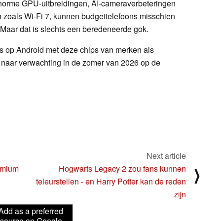
n enorme GPU-uitbreidingen, AI-cameraverbeteringen
 zoals Wi-Fi 7, kunnen budgettelefoons misschien
 Maar dat is slechts een beredeneerde gok.
s op Android met deze chips van merken als
naar verwachting in de zomer van 2026 op de
Next article
emium
Hogwarts Legacy 2 zou fans kunnen
⟩
teleurstellen - en Harry Potter kan de reden
zijn
Add as a preferred
source on Google