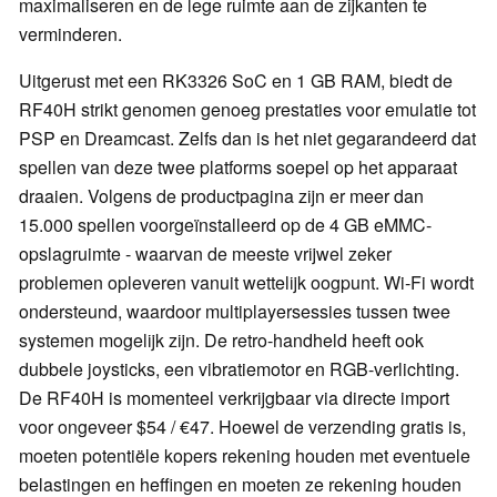
maximaliseren en de lege ruimte aan de zijkanten te
verminderen.
Uitgerust met een RK3326 SoC en 1 GB RAM, biedt de
RF40H strikt genomen genoeg prestaties voor emulatie tot
PSP en Dreamcast. Zelfs dan is het niet gegarandeerd dat
spellen van deze twee platforms soepel op het apparaat
draaien. Volgens de productpagina zijn er meer dan
15.000 spellen voorgeïnstalleerd op de 4 GB eMMC-
opslagruimte - waarvan de meeste vrijwel zeker
problemen opleveren vanuit wettelijk oogpunt. Wi-Fi wordt
ondersteund, waardoor multiplayersessies tussen twee
systemen mogelijk zijn. De retro-handheld heeft ook
dubbele joysticks, een vibratiemotor en RGB-verlichting.
De RF40H is momenteel verkrijgbaar via directe import
voor ongeveer $54 / €47. Hoewel de verzending gratis is,
moeten potentiële kopers rekening houden met eventuele
belastingen en heffingen en moeten ze rekening houden