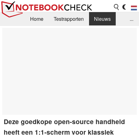
Home
Testrapporten
Nieuws
...
FAQ / Techniek
Bibliotheek
Aankoop Handleiding
Zoek
Contact
Deze goedkope open-source handheld
heeft een 1:1-scherm voor klassiek