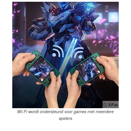
ⓘ XiFan
Wi-Fi wordt ondersteund voor games met meerdere
spelers