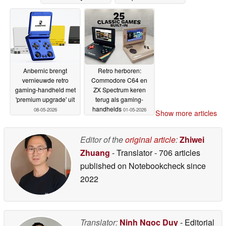
Classic
2026
20-05-2026
Anbernic brengt
Retro herboren:
vernieuwde retro
Commodore C64 en
gaming-handheld met
ZX Spectrum keren
'premium upgrade' uit
terug als gaming-
handhelds
08-05-2026
01-05-2026
Show more articles
Editor of the
original article
:
Zhiwei
Zhuang
- Translator
- 706 articles
published on Notebookcheck
since
2022
Translator:
Ninh Ngoc Duy
- Editorial