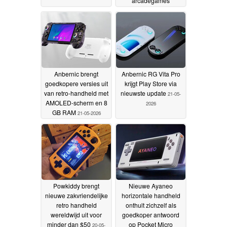
arcadegames
voorgeïnstalleerd
22-05-
2026
Anbernic brengt
Anbernic RG Vita Pro
goedkopere versies uit
krijgt Play Store via
van retro-handheld met
nieuwste update
21-05-
AMOLED-scherm en 8
2026
GB RAM
21-05-2026
Powkiddy brengt
Nieuwe Ayaneo
nieuwe zakvriendelijke
horizontale handheld
retro handheld
onthult zichzelf als
wereldwijd uit voor
goedkoper antwoord
minder dan $50
op Pocket Micro
20-05-