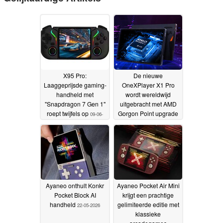
X95 Pro:
De nieuwe
Laaggeprijsde gaming-
OneXPlayer X1 Pro
handheld met
wordt wereldwijd
"Snapdragon 7 Gen 1"
uitgebracht met AMD
roept twijfels op
Gorgon Point upgrade
09-06-
en OCuLink
2026
22-05-2026
Ayaneo onthult Konkr
Ayaneo Pocket Air Mini
Pocket Block AI
krijgt een prachtige
handheld
gelimiteerde editie met
22-05-2026
klassieke