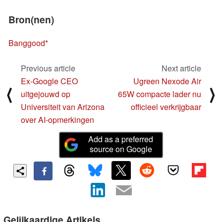
Bron(nen)
Banggood
Previous article
Next article
Ex-Google CEO
Ugreen Nexode Air
⟨
⟩
uitgejouwd op
65W compacte lader nu
Universiteit van Arizona
officieel verkrijgbaar
over AI-opmerkingen
Add as a preferred
source on Google
Gelijkaardige Artikels