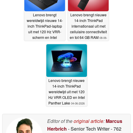
Lenovo brengt
Lenovo brengt nieuwe
wereldwijd nieuwe 14-
14-inch ThinkPad
inch ThinkPad-laptop
internationaal uit met
uit met 120 Hz VRR-
cellulaire connectiviteit
scherm en Intel
en tot 64 GB RAM
08-06-
Panther Lake-
2026
processors
09-06-2026
Lenovo brengt nieuwe
14-inch ThinkPad
wereldwijd uit met 120
Hz VRR OLED en Intel
Panther Lake
04-06-2026
Editor of the
original article
:
Marcus
Herbrich
- Senior Tech Writer
- 762