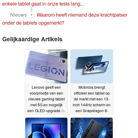
enkele tablet gaat in onze tests lang...
|
Nieuws
•
Waarom heeft niemand deze krachtpatser
onder de tablets opgemerkt?
Gelijkaardige Artikels
Lenovo geeft een
Motorola brengt
voorproefje van een
officieel een tablet op
nieuwe gaming-tablet
de markt met een 13-
met 5G en mogelijk
inch 144Hz-scherm en
een OLED-upgrade
een Snapdragon 8-
11-
serie-chipset
07-2026
27-06-2026