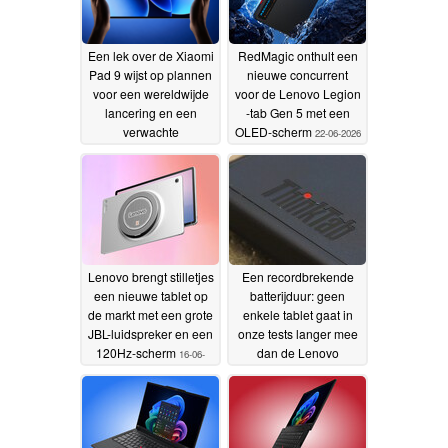
Een lek over de Xiaomi
RedMagic onthult een
Pad 9 wijst op plannen
nieuwe concurrent
voor een wereldwijde
voor de Lenovo Legion
lancering en een
-tab Gen 5 met een
verwachte
OLED-scherm
22-06-2026
lanceringsperiode
23-
06-2026
Lenovo brengt stilletjes
Een recordbrekende
een nieuwe tablet op
batterijduur: geen
de markt met een grote
enkele tablet gaat in
JBL-luidspreker en een
onze tests langer mee
120Hz-scherm
dan de Lenovo
16-06-
ThinkTab
2026
14-06-2026