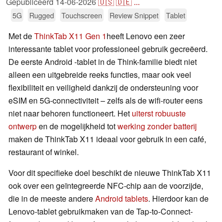
Gepubliceerd
14-06-2026
🇺🇸
🇩🇪
...
5G
Rugged
Touchscreen
Review Snippet
Tablet
Met de
ThinkTab X11 Gen 1
heeft Lenovo een zeer
interessante tablet voor professioneel gebruik gecreëerd.
De eerste Android -tablet in de Think-familie biedt niet
alleen een uitgebreide reeks functies, maar ook veel
flexibiliteit en veiligheid dankzij de ondersteuning voor
eSIM en 5G-connectiviteit – zelfs als de wifi-router eens
niet naar behoren functioneert. Het
uiterst robuuste
ontwerp
en de mogelijkheid tot
werking zonder batterij
maken de ThinkTab X11 ideaal voor gebruik in een café,
restaurant of winkel.
Voor dit specifieke doel beschikt de nieuwe ThinkTab X11
ook over een geïntegreerde NFC-chip aan de voorzijde,
die in de meeste andere
Android tablets
. Hierdoor kan de
Lenovo-tablet gebruikmaken van de Tap-to-Connect-