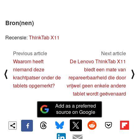
Bron(nen)
Recensie:
ThinkTab X11
Previous article
Next article
Waarom heeft
De Lenovo ThinkTab X11
niemand deze
biedt een mate van
⟨
⟩
krachtpatser onder de
repareerbaarheid die door
tablets opgemerkt?
vrijwel geen enkele andere
tablet wordt geëvenaard
Add as a preferred
source on Google