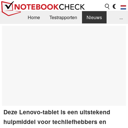
Home
Testrapporten
Nieuws
...
FAQ / Techniek
Bibliotheek
Aankoop Handleiding
Zoek
Contact
Deze Lenovo-tablet is een uitstekend
hulpmiddel voor techliefhebbers en