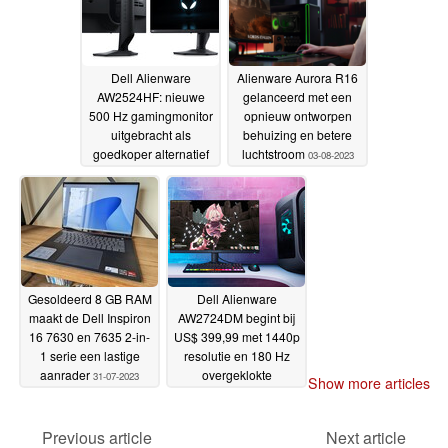
Dell Alienware
Alienware Aurora R16
AW2524HF: nieuwe
gelanceerd met een
500 Hz gamingmonitor
opnieuw ontworpen
uitgebracht als
behuizing en betere
goedkoper alternatief
luchtstroom
03-08-2023
voor bestaande
Alienware AW2524H
24-08-2023
Gesoldeerd 8 GB RAM
Dell Alienware
maakt de Dell Inspiron
AW2724DM begint bij
16 7630 en 7635 2-in-
US$ 399,99 met 1440p
1 serie een lastige
resolutie en 180 Hz
aanrader
overgeklokte
31-07-2023
Show more articles
vernieuwingsfrequentie
21-06-2023
Previous article
Next article