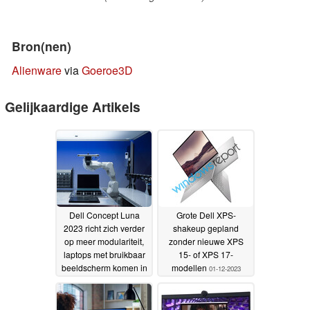
Bron(nen)
Alienware
via
Goeroe3D
Gelijkaardige Artikels
Dell Concept Luna
Grote Dell XPS-
2023 richt zich verder
shakeup gepland
op meer modulariteit,
zonder nieuwe XPS
laptops met bruikbaar
15- of XPS 17-
beeldscherm komen in
modellen
01-12-2023
2024
14-12-2023