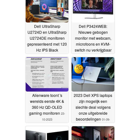
Dell UltraSharp
Dell P3424WEB:
U2724D en UltraSharp
Nieuwe gebogen
U2724DE monitoren
monitor met webcam,
gepresenteerd met 120
microfoons en KVM-
Hz IPS Black
switch nu verkrijgbaar
technologie en 5-
01-11-2023
sterren Eye Comfort
certificering
05-11-2023
Alienware toont 's
2023 Dell XPS laptops
werelds eerste 4K &
zijn mogelijk een
360 Hz QD-OLED
slechte deal volgens
gaming monitoren
onze uitgebreide
23-
beoordelingen
10-2023
01-09-
2023