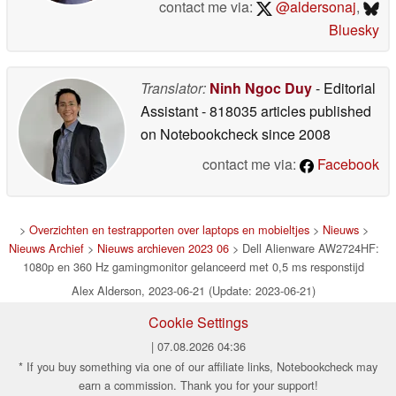
contact me via:
@aldersonaj
,
Bluesky
Translator:
Ninh Ngoc Duy
- Editorial
Assistant
- 818035 articles published
on Notebookcheck
since 2008
contact me via:
Facebook
>
Overzichten en testrapporten over laptops en mobieltjes
>
Nieuws
>
Nieuws Archief
>
Nieuws archieven 2023 06
> Dell Alienware AW2724HF:
1080p en 360 Hz gamingmonitor gelanceerd met 0,5 ms responstijd
Alex Alderson, 2023-06-21 (Update: 2023-06-21)
Cookie Settings
| 07.08.2026 04:36
* If you buy something via one of our affiliate links, Notebookcheck may
earn a commission. Thank you for your support!