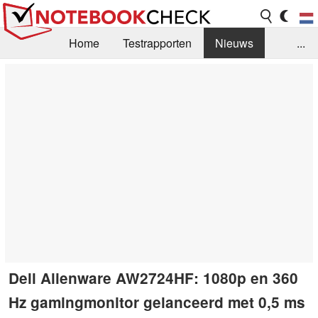
Home
Testrapporten
Nieuws
...
FAQ / Techniek
Bibliotheek
Aankoop Handleiding
Zoek
Contact
Dell Alienware AW2724HF: 1080p en 360
Hz gamingmonitor gelanceerd met 0,5 ms