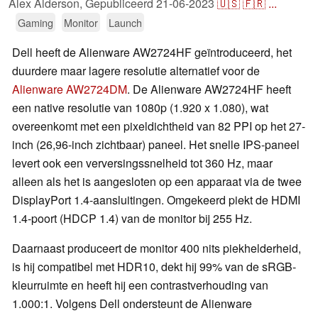
Alex Alderson,
Gepubliceerd
21-06-2023
🇺🇸
🇫🇷
...
Gaming
Monitor
Launch
Dell heeft de Alienware AW2724HF geïntroduceerd, het
duurdere maar lagere resolutie alternatief voor de
Alienware AW2724DM
. De Alienware AW2724HF heeft
een native resolutie van 1080p (1.920 x 1.080), wat
overeenkomt met een pixeldichtheid van 82 PPI op het 27-
inch (26,96-inch zichtbaar) paneel. Het snelle IPS-paneel
levert ook een verversingssnelheid tot 360 Hz, maar
alleen als het is aangesloten op een apparaat via de twee
DisplayPort 1.4-aansluitingen. Omgekeerd piekt de HDMI
1.4-poort (HDCP 1.4) van de monitor bij 255 Hz.
Daarnaast produceert de monitor 400 nits piekhelderheid,
is hij compatibel met HDR10, dekt hij 99% van de sRGB-
kleurruimte en heeft hij een contrastverhouding van
1.000:1. Volgens Dell ondersteunt de Alienware