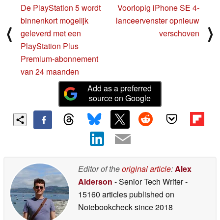
De PlayStation 5 wordt
Voorlopig iPhone SE 4-
binnenkort mogelijk
lanceervenster opnieuw
⟨
⟩
geleverd met een
verschoven
PlayStation Plus
Premium-abonnement
van 24 maanden
Add as a preferred
source on Google
Editor of the
original article
:
Alex
Alderson
- Senior Tech Writer
-
15160 articles published on
Notebookcheck
since 2018