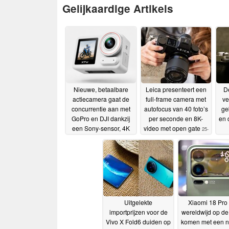
Gelijkaardige Artikels
Nieuwe, betaalbare
Leica presenteert een
De
actiecamera gaat de
full-frame camera met
ve
concurrentie aan met
autofocus van 40 foto’s
ge
GoPro en DJI dankzij
per seconde en 8K-
en 
een Sony-sensor, 4K
video met open gate
25-
bij 50 fps en Gyroflow,
06-2026
en dat voor de helft van
de prijs
25-06-2026
Uitgelekte
Xiaomi 18 Pro
importprijzen voor de
wereldwijd op de
Vivo X Fold6 duiden op
komen met een 