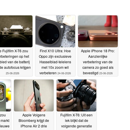
 Fujifilm X-T6 zou
Find X10 Ultra: Hoe
Apple iPhone 18 Pro:
rbeteringen op het
Oppo zijn exclusieve
Aanzienlijke
bied van de batterij
Hasselblad-telelens
verbetering van de
de autofocus krijgen
met 10x zoom wil
camera zo goed als
verbeteren
bevestigd
25-06-2026
24-06-2026
23-06-2026
 zou
Apple Volgens
Fujifilm X-T6: Uit een
 markt
Bloomberg krijgt de
lek blijkt dat de
nieuwe
iPhone Air 2 drie
volgende generatie