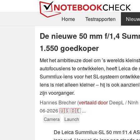
Home
Testrapporten
Nieuw
De nieuwe 50 mm f/1,4 Summi
1.550 goedkoper
Met het ambitieuze doel om ’s werelds kleins
autofocuslens te ontwikkelen, heeft Leica d
Summilux-lens voor het SL-systeem ontwikke
lens is niet alleen kleiner – hij is ook aanzie
zijn voorganger.
Hannes Brecher (
vertaald door
DeepL / Ninh
06-2026
🇺🇸
🇩🇪
...
Camera
Launch
De Leica Summilux-SL 50 mm f/1.4 ASPH