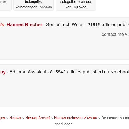
belangrijke
spiegelloze camera
18-06-
verbeteringen
van Fuji twee
18-06-2026
verbeteringen bevat
18-
06-2026
cle
:
Hannes Brecher
- Senior Tech Writer
- 21915 articles pub
contact me vi
Duy
- Editorial Assistant
- 815842 articles published on Notebo
jes
>
Nieuws
>
Nieuws Archief
>
Nieuws archieven 2026 06
> De nieuwe 50 mm 
goedkoper