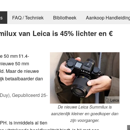
s
FAQ / Techniek
Bibliotheek
Aankoop Handleidin
lux van Leica is 45% lichter en €
te 50 mm f/1.4-
e nieuwe 50 mm
ld. Maar de nieuwe
nlijk betaalbaarder dan
 Duy),
Gepubliceerd
25-
ⓘ Leica
De nieuwe Leica Summilux is
aanzienlijk kleiner en goedkoper dan
zijn voorganger.
. is inmiddels al tien