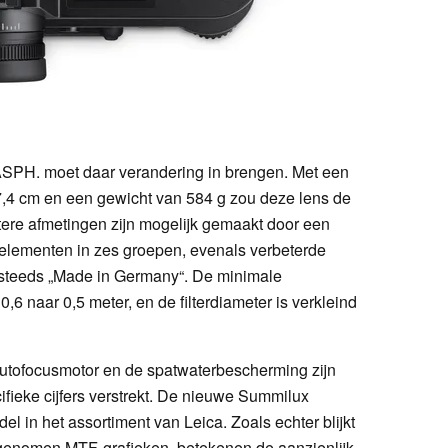
SPH. moet daar verandering in brengen. Met een
7,4 cm en een gewicht van 584 g zou deze lens de
ctere afmetingen zijn mogelijk gemaakt door een
 elementen in zes groepen, evenals verbeterde
 steeds „Made in Germany“. De minimale
,6 naar 0,5 meter, en de filterdiameter is verkleind
autofocusmotor en de spatwaterbescherming zijn
ifieke cijfers verstrekt. De nieuwe Summilux
l in het assortiment van Leica. Zoals echter blijkt
opgenomen MTF-grafieken, betekenen de aanzienlijk