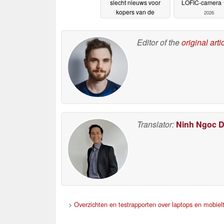
slecht nieuws voor
LOFIC-camera
kopers van de
2026
Samsung Galaxy Z
Fold 8 Ultra in juli
20-06-
Editor of the
original arti
2026
Translator:
Ninh Ngoc 
>
Overzichten en testrapporten over laptops en mobielt