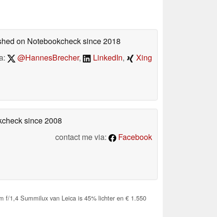
lished on Notebookcheck
since 2018
a:
@HannesBrecher
,
LinkedIn
,
Xing
okcheck
since 2008
contact me via:
Facebook
f/1,4 Summilux van Leica is 45% lichter en € 1.550