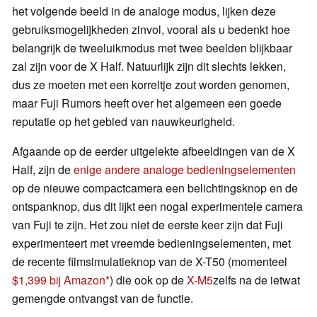
het volgende beeld in de analoge modus, lijken deze
gebruiksmogelijkheden zinvol, vooral als u bedenkt hoe
belangrijk de tweeluikmodus met twee beelden blijkbaar
zal zijn voor de X Half. Natuurlijk zijn dit slechts lekken,
dus ze moeten met een korreltje zout worden genomen,
maar Fuji Rumors heeft over het algemeen een goede
reputatie op het gebied van nauwkeurigheid.
Afgaande op de eerder uitgelekte afbeeldingen van de X
Half, zijn de
enige andere analoge bedieningselementen
op de nieuwe compactcamera een belichtingsknop en de
ontspanknop, dus dit lijkt een nogal experimentele camera
van Fuji te zijn. Het zou niet de eerste keer zijn dat Fuji
experimenteert met vreemde bedieningselementen, met
de recente filmsimulatieknop van de X-T50 (momenteel
$1,399 bij Amazon
) die ook op de
X-M5
zelfs na de ietwat
gemengde ontvangst van de functie.