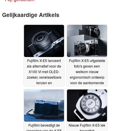
Gelijkaardige Artikels
Fujifilm X-E5 lanceert
Fujifilm X-E5 uitgelekte
als alternatief voor de
foto's geven een
X100 VI met OLED-
welkom nieuw
zoeker, verwisselbare
ergonomisch ontwerp
lenzen en
voor de aankomende
filmsimulatiewiel
compacte APS-C-
13-06-
camera
2025
10-06-2025
Fujifilm bevestigt de
Nieuw Fujifilm X-E5 lek
lancering van de X-E5
bevestigt