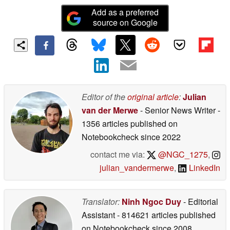
Add as a preferred
source on Google
Editor of the
original article
:
Julian
van der Merwe
- Senior News Writer
-
1356 articles published on
Notebookcheck
since 2022
contact me via:
@NGC_1275
,
julian_vandermerwe
,
LinkedIn
Translator:
Ninh Ngoc Duy
- Editorial
Assistant
- 814621 articles published
on Notebookcheck
since 2008