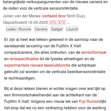
belangrijkste verkoopargumenten van de nieuwe camera en
de reden voor de verticale sensororiëntatie.
Julian van der Merwe (
vertaald door
Ninh Duy),
Gepubliceerd
16-05-2025
🇺🇸
🇪🇸
...
Leaks / Rumors
Camera
Gadget
Launch
Er zijn al heel wat lekken geweest in de aanloop naar de
aanstaande lancering van de Fujifilm X Half
compactcamera, die alles onthullen, van de
sensorformaat
en
lensspecificaties
tot de fysieke afmetingen en de
experimentele nieuwe tweeluikfunctie
die schijnbaar
gebruikt zal worden om de verticale beeldsensororiëntatie
te rechtvaardigen.
Bij al deze lekken bleven er echter vragen over wat lijkt op
een filmvoorschakelhendel aan de achterkant van de
Fujifilm X Half. Volgens een nieuw lek van
Fuji Rumors
lijkt
het erop dat we nu een verklaring hebben voor de werking