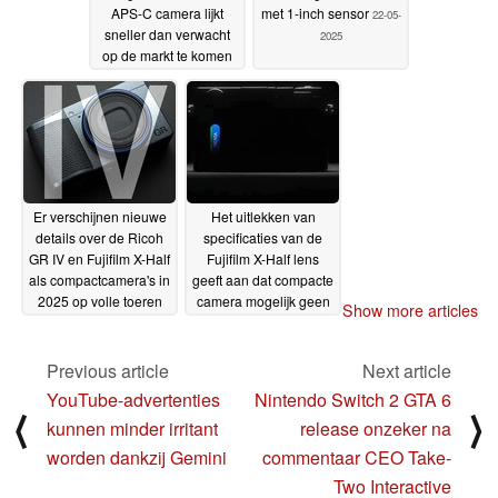
APS-C camera lijkt
met 1-inch sensor
22-05-
sneller dan verwacht
2025
op de markt te komen
23-05-2025
Er verschijnen nieuwe
Het uitlekken van
details over de Ricoh
specificaties van de
GR IV en Fujifilm X-Half
Fujifilm X-Half lens
als compactcamera's in
geeft aan dat compacte
2025 op volle toeren
camera mogelijk geen
Show more articles
gaan draaien
kampioen is bij weinig
07-05-2025
licht
30-04-2025
Previous article
Next article
YouTube-advertenties
Nintendo Switch 2 GTA 6
⟨
⟩
kunnen minder irritant
release onzeker na
worden dankzij Gemini
commentaar CEO Take-
Two Interactive