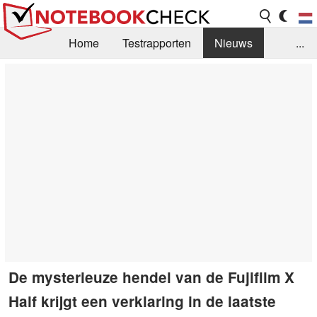
Home
Testrapporten
Nieuws
...
FAQ / Techniek
Bibliotheek
Aankoop Handleiding
Zoek
Contact
De mysterieuze hendel van de Fujifilm X
Half krijgt een verklaring in de laatste