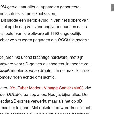
OM-game
naar allerlei apparaten geporteerd,
kenmachines, slimme koelkasten,
it luidde een heropleving in van het tijdperk van
t tot op de dag van vandaag voortduurt, en dat is
shooter van id Software uit 1993 ongelooflijk
echter verzet tegen pogingen om
DOOM te porten
:
jaren '90 uiterst krachtige hardware, met zijn
dware voor 2D-games en shooters. In theorie zou
kelijk
moeten
kunnen
draaien. In de praktijk maakt
-omgevingen echter omslachtig.
retro-
-YouTuber Modern Vintage Gamer (MVG),
die
gde:
“DOOM
draait op alles. Nou ja, bijna alles. De
 dat 2D-sprites verwerkt, maar als het op 3D
rmee om te gaan. Met enkele hardware-trucs is het