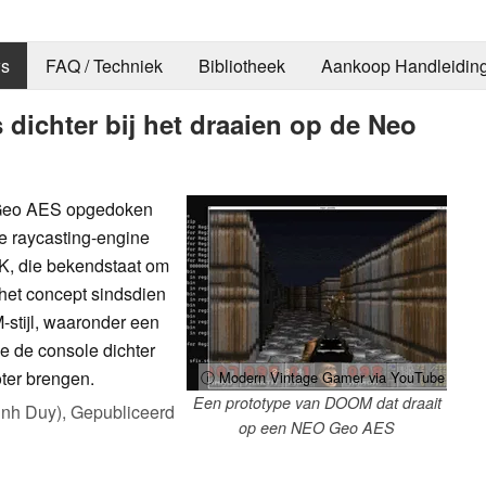
s
FAQ / Techniek
Bibliotheek
Aankoop Handleidin
dichter bij het draaien op de Neo
 Geo AES opgedoken
 raycasting-engine
, die bekendstaat om
het concept sindsdien
stijl, waaronder een
e de console dichter
oter brengen.
ⓘ Modern Vintage Gamer via YouTube
Een prototype van DOOM dat draait
inh Duy),
Gepubliceerd
op een NEO Geo AES