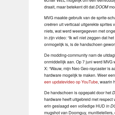
echter WEL mogelijk om een eenvoudi
draait, maar betekent dit dat
DOOM
mo
MVG maakte gebruik van de sprite-sc
creëren uit verticaal uitgerekte sprite
niets, wat werd weergegeven met onge
in zijn video: “Ik wil niet zeggen dat he
onmogelijk is, is de handschoen gewor
De modding-community nam de uitdag
onmiddellijk aan. Op 7 juni werd MVG 
X: “Wauw, mijn Neo Geo-raycaster is 
hardware mogelijk te maken. Weer een 
een updatevideo op YouTube
, waarin 
De handschoen is opgepakt door het
D
hardware heeft uitgebreid met respect 
erin geslaagd een volledige HUD
in D
mugshot van Doomguy, munitietellers,