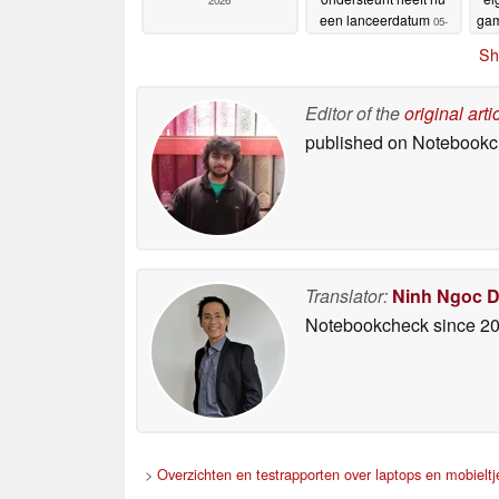
2026
een lanceerdatum
gam
05-
06-2026
Sh
Editor of the
original arti
published on Notebook
Translator:
Ninh Ngoc 
Notebookcheck
since 2
>
Overzichten en testrapporten over laptops en mobieltj