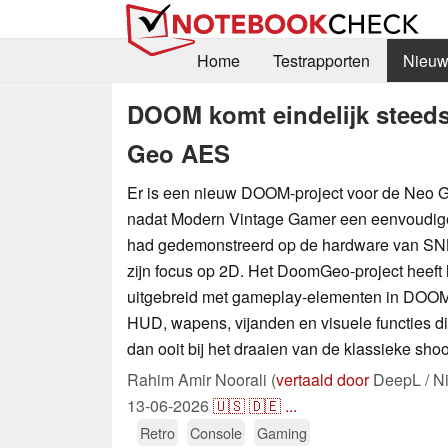
Home
Testrapporten
Nieuw
DOOM komt eindelijk steeds 
Geo AES
Er is een nieuw DOOM-project voor de Neo
nadat Modern Vintage Gamer een eenvoudige
had gedemonstreerd op de hardware van SNK
zijn focus op 2D. Het DoomGeo-project heeft 
uitgebreid met gameplay-elementen in DOOM-
HUD, wapens, vijanden en visuele functies di
dan ooit bij het draaien van de klassieke sho
Rahim Amir Noorali (
vertaald door
DeepL / N
13-06-2026
🇺🇸
🇩🇪
...
Retro
Console
Gaming