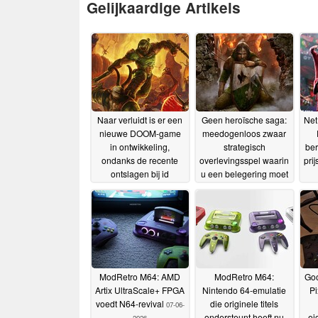
Gelijkaardige Artikels
Naar verluidt is er een
Geen heroïsche saga:
Net
nieuwe DOOM-game
meedogenloos zwaar
in ontwikkeling,
strategisch
ber
ondanks de recente
overlevingsspel waarin
pri
ontslagen bij id
u een belegering moet
Software
doorstaan, nu voor $
11-07-2026
2,50 op Steam
13-06-
2026
ModRetro M64: AMD
ModRetro M64:
Goo
Artix UltraScale+ FPGA
Nintendo 64-emulatie
Pi
voedt N64-revival
die originele titels
07-06-
ondersteunt heeft nu
ei