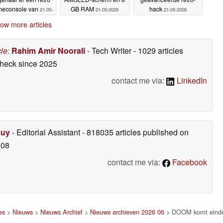
econsole van
GB RAM
hack
21-05-
21-05-2026
21-05-2026
2026
ow more articles
cle
:
Rahim Amir Noorali
- Tech Writer
- 1029 articles
check
since 2025
contact me via:
LinkedIn
Duy
- Editorial Assistant
- 818035 articles published on
008
contact me via:
Facebook
es
>
Nieuws
>
Nieuws Archief
>
Nieuws archieven 2026 06
> DOOM komt eindeli