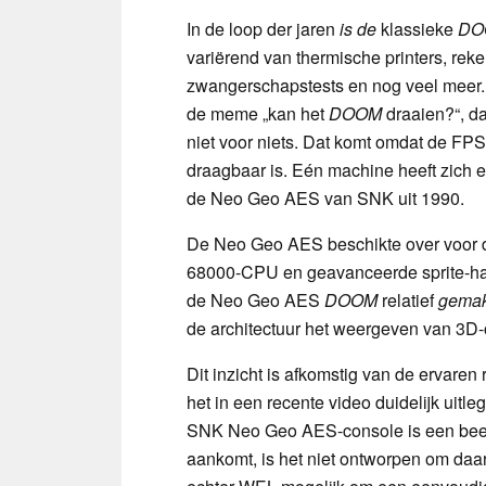
In de loop der jaren
is de
klassieke
DO
variërend van thermische printers, re
zwangerschapstests en nog veel meer. D
de meme „kan het
DOOM
draaien?“, da
niet voor niets. Dat komt omdat de FPS-
draagbaar is. Eén machine heeft zich 
de Neo Geo AES van SNK uit 1990.
De Neo Geo AES beschikte over voor de 
68000-CPU en geavanceerde sprite-har
de Neo Geo AES
DOOM
relatief
gemak
de architectuur het weergeven van 3D
Dit inzicht is afkomstig van de ervaren 
het in een recente video duidelijk uitle
SNK Neo Geo AES-console is een beest
aankomt, is het niet ontworpen om daa