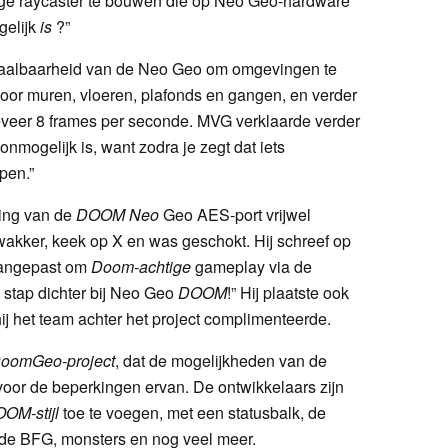
ge raycaster te bouwen die op Neo Geo-hardware
gelijk
is
?”
haalbaarheid van de Neo Geo om omgevingen te
s voor muren, vloeren, plafonds en gangen, en verder
veer 8 frames per seconde. MVG verklaarde verder
t onmogelijk is, want zodra je zegt dat iets
pen.”
ing van de
DOOM Neo
Geo AES-port vrijwel
wakker, keek op X en was geschokt. Hij schreef op
aangepast om
Doom-achtige
gameplay via de
stap dichter bij Neo Geo
DOOM
!” Hij plaatste ook
hij het team achter het project complimenteerde.
oomGeo-project
, dat de mogelijkheden van de
voor de beperkingen ervan. De ontwikkelaars zijn
OOM-stijl
toe te voegen, met een statusbalk, de
 de BFG, monsters en nog veel meer.