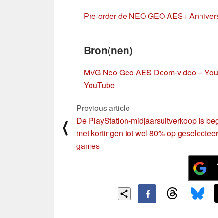
Pre-order de NEO GEO AES+ Anniversa
Bron(nen)
MVG Neo Geo AES Doom-video – Yo
YouTube
Previous article
De PlayStation-midjaarsuitverkoop is be
⟨
met kortingen tot wel 80% op geselectee
games