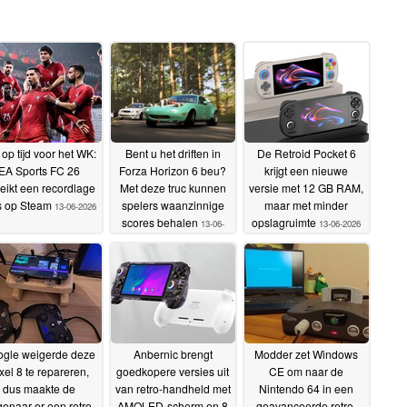
 op tijd voor het WK:
Bent u het driften in
De Retroid Pocket 6
EA Sports FC 26
Forza Horizon 6 beu?
krijgt een nieuwe
eikt een recordlage
Met deze truc kunnen
versie met 12 GB RAM,
js op Steam
spelers waanzinnige
maar met minder
13-06-2026
scores behalen
opslagruimte
13-06-
13-06-2026
2026
gle weigerde deze
Anbernic brengt
Modder zet Windows
xel 8 te repareren,
goedkopere versies uit
CE om naar de
dus maakte de
van retro-handheld met
Nintendo 64 in een
genaar er een retro
AMOLED-scherm en 8
geavanceerde retro-