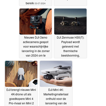
bereik
03-07-2024
Nieuwe DJI Osmo
DJI Zenmuse H30(T):
actiecamera gespot
Payload wordt
voor waarschijnlijke
geleverd met
lancering in de zomer
thermische
van 2024 om te
beeldvorming,
wedijveren met recente
zoomcamera,
GoPro en Insta360
nachtzicht en
releases
afstandsmeter
01-07-2024
20-05-2024
DJI brengt nieuwe Mini
DJI Mini 4K:
4K-drone uit als
Marketingmateriaal
goedkopere Mini 4
onthuld voor de
Pro-rivaal en Mini 2
lancering van de