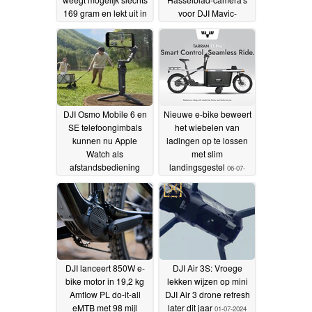
169 gram en lekt uit in
voor DJI Mavic-
video en certificering
droneserie
22-07-2024
29-07-2024
DJI Osmo Mobile 6 en
Nieuwe e-bike beweert
SE telefoongimbals
het wiebelen van
kunnen nu Apple
ladingen op te lossen
Watch als
met slim
afstandsbediening
landingsgestel
06-07-
gebruiken
13-07-2024
2024
DJI lanceert 850W e-
DJI Air 3S: Vroege
bike motor in 19,2 kg
lekken wijzen op mini
Amflow PL do-it-all
DJI Air 3 drone refresh
eMTB met 98 mijl
later dit jaar
01-07-2024