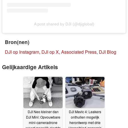
A post shared by DJI (@djiglobal)
Bron(nen)
DJI op Instagram
,
DJI op X
,
Associated Press
,
DJI Blog
Gelijkaardige Artikels
DJI Neo kleiner dan
DJI Mavic 4: Leakers
DJI Mini: Opvouwbare
onthullen mogelijk
mini-cameradrone
herontwerp met drie
weegt mogelijk slechts
Hasselblad-camera's