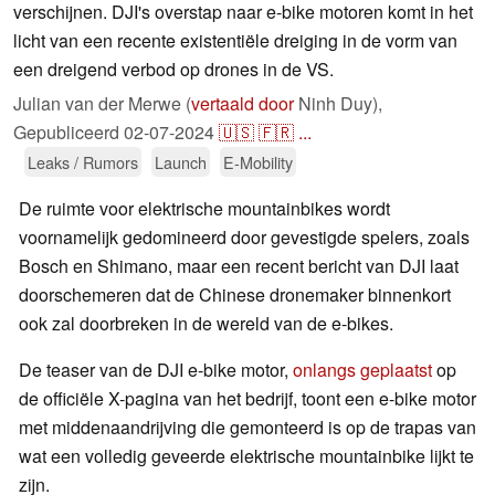
verschijnen. DJI's overstap naar e-bike motoren komt in het
licht van een recente existentiële dreiging in de vorm van
een dreigend verbod op drones in de VS.
Julian van der Merwe (
vertaald door
Ninh Duy),
Gepubliceerd
02-07-2024
🇺🇸
🇫🇷
...
Leaks / Rumors
Launch
E-Mobility
De ruimte voor elektrische mountainbikes wordt
voornamelijk gedomineerd door gevestigde spelers, zoals
Bosch en Shimano, maar een recent bericht van DJI laat
doorschemeren dat de Chinese dronemaker binnenkort
ook zal doorbreken in de wereld van de e-bikes.
De teaser van de DJI e-bike motor,
onlangs geplaatst
op
de officiële X-pagina van het bedrijf, toont een e-bike motor
met middenaandrijving die gemonteerd is op de trapas van
wat een volledig geveerde elektrische mountainbike lijkt te
zijn.