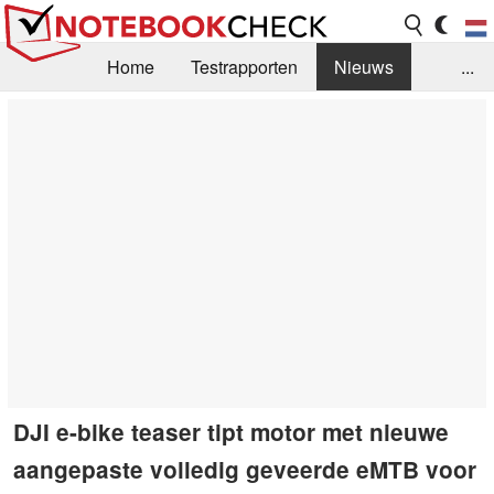
Home
Testrapporten
Nieuws
...
FAQ / Techniek
Bibliotheek
Aankoop Handleiding
Zoek
Contact
DJI e-bike teaser tipt motor met nieuwe
aangepaste volledig geveerde eMTB voor