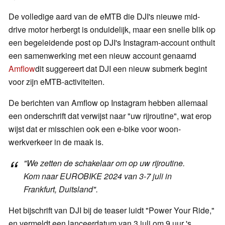
De volledige aard van de eMTB die DJI's nieuwe mid-
drive motor herbergt is onduidelijk, maar een snelle blik op
een begeleidende post op DJI's Instagram-account onthult
een samenwerking met een nieuw account genaamd
Amflow
dit suggereert dat DJI een nieuw submerk begint
voor zijn eMTB-activiteiten.
De berichten van Amflow op Instagram hebben allemaal
een onderschrift dat verwijst naar "uw rijroutine", wat erop
wijst dat er misschien ook een e-bike voor woon-
werkverkeer in de maak is.
"We zetten de schakelaar om op uw rijroutine.
Kom naar EUROBIKE 2024 van 3-7 juli in
Frankfurt, Duitsland".
Het bijschrift van DJI bij de teaser luidt "Power Your Ride,"
en vermeldt een lanceerdatum van 3 juli om 9 uur 's