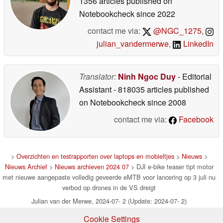
1356 articles published on
Notebookcheck
since 2022
contact me via:
@NGC_1275
,
julian_vandermerwe
,
LinkedIn
Translator:
Ninh Ngoc Duy
- Editorial
Assistant
- 818035 articles published
on Notebookcheck
since 2008
contact me via:
Facebook
>
Overzichten en testrapporten over laptops en mobieltjes
>
Nieuws
>
Nieuws Archief
>
Nieuws archieven 2024 07
> DJI e-bike teaser tipt motor
met nieuwe aangepaste volledig geveerde eMTB voor lancering op 3 juli nu
verbod op drones in de VS dreigt
Julian van der Merwe, 2024-07- 2 (Update: 2024-07- 2)
Cookie Settings