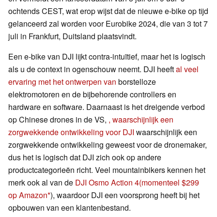
ochtends CEST, wat erop wijst dat de nieuwe e-bike op tijd
gelanceerd zal worden voor Eurobike 2024, die van 3 tot 7
juli in Frankfurt, Duitsland plaatsvindt.
Een e-bike van DJI lijkt contra-intuïtief, maar het is logisch
als u de context in ogenschouw neemt. DJI heeft
al veel
ervaring met het ontwerpen van
borstelloze
elektromotoren en de bijbehorende controllers en
hardware en software. Daarnaast is het dreigende verbod
op Chinese drones in de VS,
, waarschijnlijk een
zorgwekkende ontwikkeling voor DJI
waarschijnlijk een
zorgwekkende ontwikkeling geweest voor de dronemaker,
dus het is logisch dat DJI zich ook op andere
productcategorieën richt. Veel mountainbikers kennen het
merk ook al van de
DJI Osmo Action 4
(momenteel $299
op Amazon
), waardoor DJI een voorsprong heeft bij het
opbouwen van een klantenbestand.