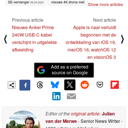
SE-vervanger
nieuwe 4K drone met
29-04-2024
Show more articles
gedetailleerde
specificaties en prijzen
Previous article
Next article
27-04-2024
Nieuwe Anker Prime
Apple is naar verluidt
240W USB-C kabel
begonnen met de
⟨
⟩
verschijnt in uitgelekte
ontwikkeling van iOS 19,
afbeelding
macOS 16, watchOS 12
en visionOS 3
Add as a preferred
source on Google
Editor of the
original article
:
Julian
van der Merwe
- Senior News Writer
-