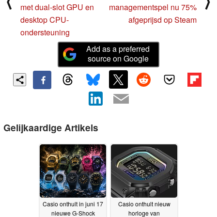
⟨
⟩
met dual-slot GPU en
managementspel nu 75%
desktop CPU-
afgeprijsd op Steam
ondersteuning
Add as a preferred
source on Google
Gelijkaardige Artikels
Casio onthult in juni 17
Casio onthult nieuw
nieuwe G-Shock
horloge van