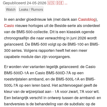
Gepubliceerd
24-05-2026
🇺🇸
🇩🇪
...
Watch
Leaks / Rumors
In een ander gloednieuw lek (met dank aan
Casioblog
),
Casio
nieuwe horloges uit de Beside-serie als onderdeel
van de BMS-500-collectie. Dit is een klassiek ogende
chronograaflijn die naar verwachting in juni 2026 wordt
gelanceerd. De BMS-500 volgt op de BMS-100 en BMS-
300 series. Volgens rapporten heeft het een meer
capabele module dan zijn voorgangers.
Er worden vier varianten tegelijk gelanceerd: de Casio
BMS-500D-1A en Casio BMS-500D-7A op een
roestvrijstalen armband, en de BMS-500L-1A en BMS-
500L-7A op een leren band. Het achtervoegsel geeft de
kleur van de wijzerplaat aan - 1A voor zwart, 7A voor wit.
Een belangrijk verschil in ontwerp tussen de armband- en
bandversies is de behandeling van de subdials: op de