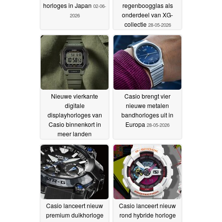
horloges in Japan
regenboogglas als
02-06-
onderdeel van XG-
2026
collectie
28-05-2026
Nieuwe vierkante
Casio brengt vier
digitale
nieuwe metalen
displayhorloges van
bandhorloges uit in
Casio binnenkort in
Europa
28-05-2026
meer landen
verkrijgbaar
28-05-2026
Casio lanceert nieuw
Casio lanceert nieuw
premium duikhorloge
rond hybride horloge