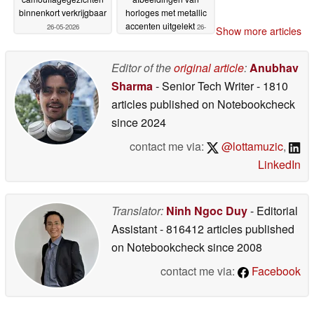
binnenkort verkrijgbaar
horloges met metallic
accenten uitgelekt
26-05-2026
26-
Show more articles
05-2026
Editor of the
original article
:
Anubhav
Sharma
- Senior Tech Writer
- 1810
articles published on Notebookcheck
since 2024
contact me via:
@lottamuzic
,
LinkedIn
Translator:
Ninh Ngoc Duy
- Editorial
Assistant
- 816412 articles published
on Notebookcheck
since 2008
contact me via:
Facebook