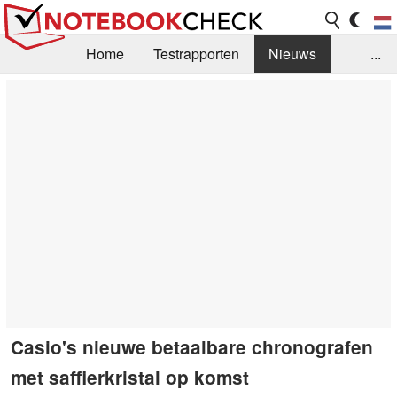
Home
Testrapporten
Nieuws
...
FAQ / Techniek
Bibliotheek
Aankoop Handleiding
Zoek
Contact
Casio's nieuwe betaalbare chronografen
met saffierkristal op komst