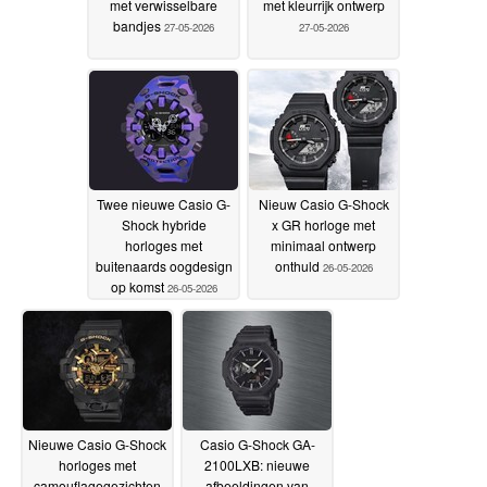
met verwisselbare
met kleurrijk ontwerp
bandjes
27-05-2026
27-05-2026
Twee nieuwe Casio G-
Nieuw Casio G-Shock
Shock hybride
x GR horloge met
horloges met
minimaal ontwerp
buitenaards oogdesign
onthuld
26-05-2026
op komst
26-05-2026
Nieuwe Casio G-Shock
Casio G-Shock GA-
horloges met
2100LXB: nieuwe
camouflagegezichten
afbeeldingen van