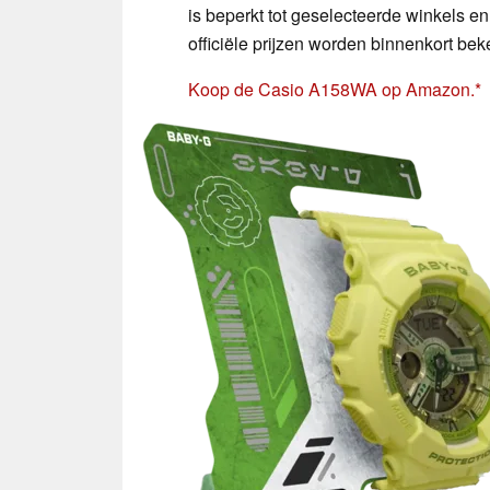
is beperkt tot geselecteerde winkels e
officiële prijzen worden binnenkort be
Koop de Casio A158WA op Amazon.