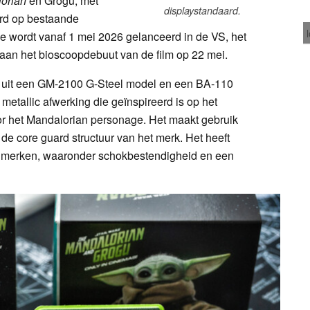
orian
en Grogu, met
displaystandaard.
rd op bestaande
se wordt vanaf 1 mei 2026 gelanceerd in de VS, het
aan het bioscoopdebuut van de film op 22 mei.
at uit een GM-2100 G-Steel model en een BA-110
etallic afwerking die geïnspireerd is op het
or het Mandalorian personage. Het maakt gebruik
e core guard structuur van het merk. Het heeft
merken, waaronder schokbestendigheid en een