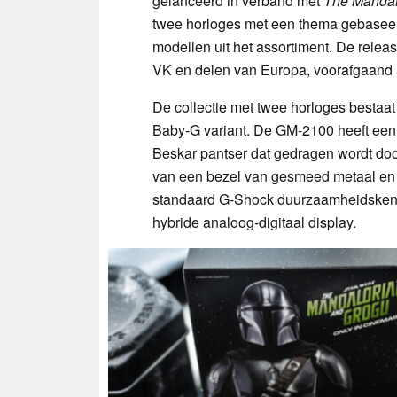
gelanceerd in verband met
The Mandal
twee horloges met een thema gebasee
modellen uit het assortiment. De relea
VK en delen van Europa, voorafgaand 
De collectie met twee horloges besta
Baby-G variant. De GM-2100 heeft een m
Beskar pantser dat gedragen wordt do
van een bezel van gesmeed metaal en d
standaard G-Shock duurzaamheidsken
hybride analoog-digitaal display.