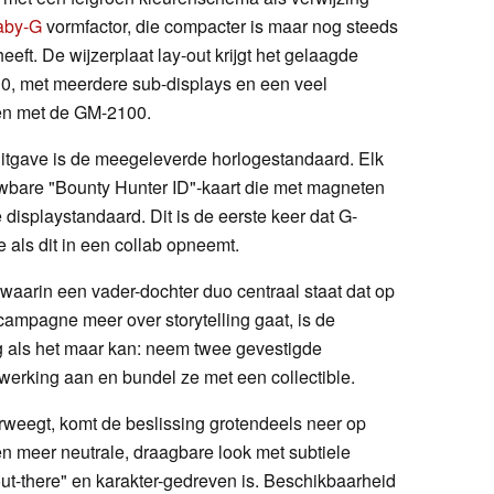
aby-G
vormfactor, die compacter is maar nog steeds
eft. De wijzerplaat lay-out krijgt het gelaagde
0, met meerdere sub-displays en een veel
ken met de GM-2100.
itgave is de meegeleverde horlogestandaard. Elk
wbare "Bounty Hunter ID"-kaart die met magneten
isplaystandaard. Dit is de eerste keer dat G-
als dit in een collab opneemt.
waarin een vader-dochter duo centraal staat dat op
ampagne meer over storytelling gaat, is de
nig als het maar kan: neem twee gevestigde
werking aan en bundel ze met een collectible.
weegt, komt de beslissing grotendeels neer op
n meer neutrale, draagbare look met subtiele
out-there" en karakter-gedreven is. Beschikbaarheid