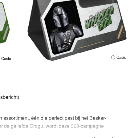
ⓘ Casio
 Casio
sbericht)
assortiment, één die perfect past bij het Beskar-
or de geliefde Grogu, wordt deze 360-campagne
EU met een hartverwarmende nieuwe aangepaste