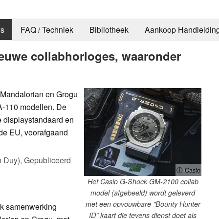
s
FAQ / Techniek
Bibliotheek
Aankoop Handleidin
ieuwe collabhorloges, waaronder
 Mandalorian en Grogu
A-110 modellen. De
e displaystandaard en
n de EU, voorafgaand
h Duy),
Gepubliceerd
ⓘ Casio
Het Casio G-Shock GM-2100 collab
model (afgebeeld) wordt geleverd
met een opvouwbare "Bounty Hunter
ck samenwerking
ID" kaart die tevens dienst doet als