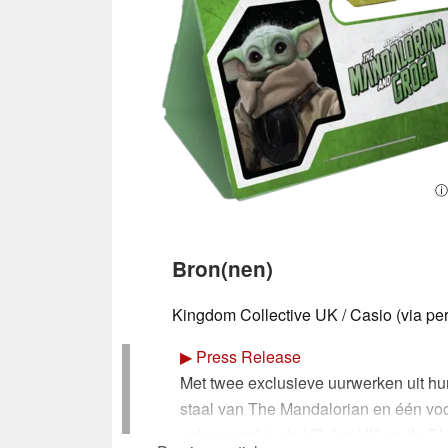
ⓘ
Bron(nen)
Kingdom Collective UK / Casio (via per
▶
Press Release
Met twee exclusieve uurwerken uit hun 
staal van The Mandalorian en één vo
gelanceerd in de VS, het VK en de 