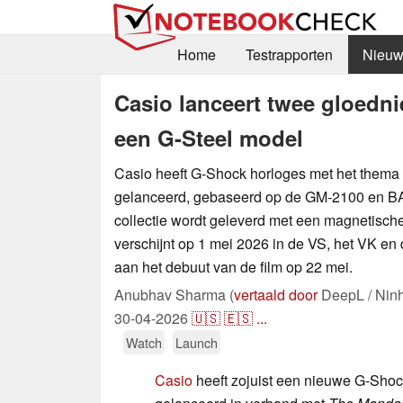
Home
Testrapporten
Nieuw
Casio lanceert twee gloedn
een G-Steel model
Casio heeft G-Shock horloges met het thema
gelanceerd, gebaseerd op de GM-2100 en B
collectie wordt geleverd met een magnetisch
verschijnt op 1 mei 2026 in de VS, het VK e
aan het debuut van de film op 22 mei.
Anubhav Sharma (
vertaald door
DeepL / Nin
30-04-2026
🇺🇸
🇪🇸
...
Watch
Launch
Casio
heeft zojuist een nieuwe G-Sho