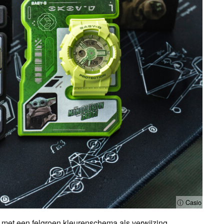
ⓘ Casio
n met een felgroen kleurenschema als verwijzing