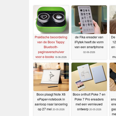
Praktische beoordeling
de Fika ereader van
De 
van de Boox Tappy:
iFlytek heeft de vorm
12
Bluetooth-
van een smartphone
en 
paginaverschuiver
02-06-2026
voor e-books
mu
18-06-2026
Boox plaagt Note X6
Boox onthult Poke 7 en
ePaper-notebook in
Poke 7 Pro ereaders
sma
aanloop naar lancering
met een vernieuwd
ene
op 27 mei
ontwerp
ga
20-05-2026
20-05-2026
me