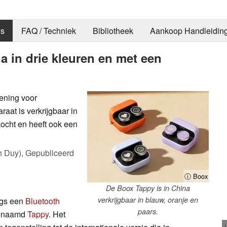
s
FAQ / Techniek
Bibliotheek
Aankoop Handleidin
a in drie kleuren en met een
iening voor
aat is verkrijgbaar in
kocht en heeft ook een
h Duy),
Gepubliceerd
ⓘ Boox
De Boox Tappy is in China
verkrijgbaar in blauw, oranje en
ngs een
Bluetooth
paars.
enaamd
Tappy
. Het