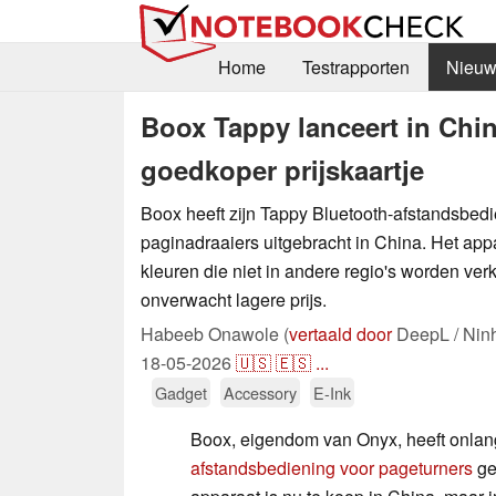
Home
Testrapporten
Nieuw
Boox Tappy lanceert in Chin
goedkoper prijskaartje
Boox heeft zijn Tappy Bluetooth-afstandsbed
paginadraaiers uitgebracht in China. Het appar
kleuren die niet in andere regio's worden ver
onverwacht lagere prijs.
Habeeb Onawole (
vertaald door
DeepL / Nin
18-05-2026
🇺🇸
🇪🇸
...
Gadget
Accessory
E-Ink
Boox, eigendom van Onyx, heeft onla
afstandsbediening voor pageturners
g