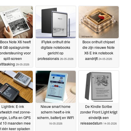
Boox Note X6 heeft
iFlytek onthult drie
Boox onthult chipset
8 GB opslagruimte
digitale notebooks
die zijn nieuwe Note
ondersteuning voor
gericht op
X6 E Ink notebook
split-screen
professionals
aandrijft
26-05-2026
24-05-2026
ltitasking
29-05-2026
LightInk: E-ink
Nieuw smart home
De Kindle Scribe
rtwatch met zonne-
scherm heeft e-ink
zonder Front Light krijgt
rgie, LoRa en GPS
scherm, batterij en WiFi
eindelijk een
at 10 maanden mee
releasedatum
16-05-2026
14-05-2026
t één keer opladen