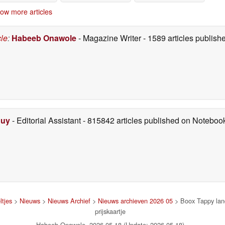
17-05-2026
ow more articles
cle
:
Habeeb Onawole
- Magazine Writer
- 1589 articles publis
Duy
- Editorial Assistant
- 815842 articles published on Notebo
ltjes
>
Nieuws
>
Nieuws Archief
>
Nieuws archieven 2026 05
> Boox Tappy lanc
prijskaartje
Habeeb Onawole, 2026-05-18 (Update: 2026-05-18)