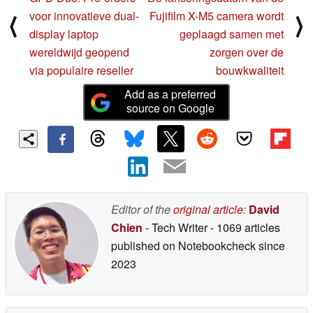
voor innovatieve dual-
Fujifilm X-M5 camera wordt
⟨
⟩
display laptop
geplaagd samen met
wereldwijd geopend
zorgen over de
via populaire reseller
bouwkwaliteit
Add as a preferred
source on Google
Editor of the
original article
:
David
Chien
- Tech Writer
- 1069 articles
published on Notebookcheck
since
2023