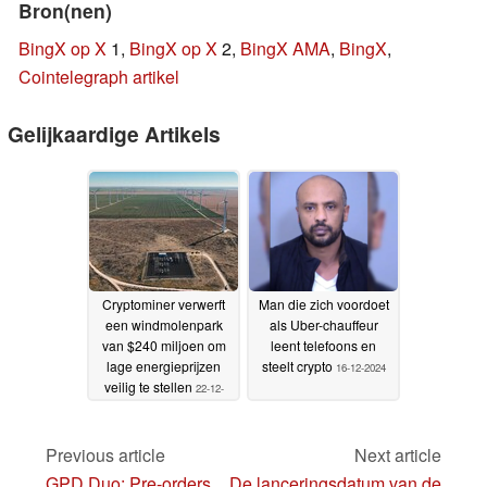
Bron(nen)
BingX op X
1,
BingX op X
2,
BingX AMA
,
BingX
,
Cointelegraph artikel
Gelijkaardige Artikels
Cryptominer verwerft
Man die zich voordoet
een windmolenpark
als Uber-chauffeur
van $240 miljoen om
leent telefoons en
lage energieprijzen
steelt crypto
16-12-2024
veilig te stellen
22-12-
2024
Previous article
Next article
GPD Duo: Pre-orders
De lanceringsdatum van de