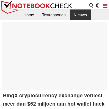
Home
Testrapporten
Nieuws
...
FAQ / Techniek
Bibliotheek
Aankoop Handleiding
Zoek
Contact
BingX cryptocurrency exchange verliest
meer dan $52 miljoen aan hot wallet hack