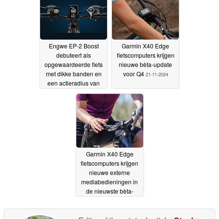
Engwe EP-2 Boost
Garmin X40 Edge
debuteert als
fietscomputers krijgen
opgewaardeerde fiets
nieuwe bèta-update
met dikke banden en
voor Q4
21-11-2024
een actieradius van
~75 mijl
03-06-2025
Garmin X40 Edge
fietscomputers krijgen
nieuwe externe
mediabedieningen in
de nieuwste bèta-
update
08-11-2024