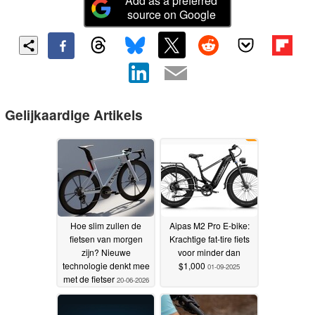
Add as a preferred
source on Google
Gelijkaardige Artikels
Hoe slim zullen de
Aipas M2 Pro E-bike:
fietsen van morgen
Krachtige fat-tire fiets
zijn? Nieuwe
voor minder dan
technologie denkt mee
$1,000
01-09-2025
met de fietser
20-06-2026