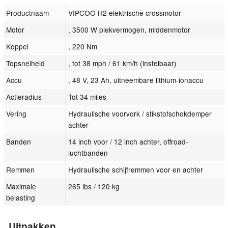
Productnaam
VIPCOO H2 elektrische crossmotor
Motor
, 3500 W piekvermogen, middenmotor
Koppel
, 220 Nm
Topsnelheid
, tot 38 mph / 61 km/h (instelbaar)
Accu
, 48 V, 23 Ah, uitneembare lithium-ionaccu
Actieradius
Tot 34 miles
Vering
Hydraulische voorvork / stikstofschokdemper
achter
Banden
14 inch voor / 12 inch achter, offroad-
luchtbanden
Remmen
Hydraulische schijfremmen voor en achter
Maximale
265 lbs / 120 kg
belasting
Uitpakken