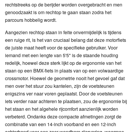
rechtstreeks op de berijder worden overgebracht en men
genoodzaakt is om rechtop te gaan staan zodra het
parcours hobbelig wordt.
Aangezien rechtop staan in feite onvermijdelijk is tijdens
een ruige rit, is het van cruciaal belang dat deze motorfiets
de juiste maat heeft voor de specifieke gebruiker. Voor
iemand met een lengte van 5'5" is de staande houding
redelijk, hoewel deze sterk lijkt op de ergonomie van het
staan op een BMX-fiets in plaats van op een volwaardige
crossmotor. Hoewel de geometrie nooit het gevoel gaf dat
men over het stuur zou kantelen, zijn de voetsteunen
enigszins ver naar voren geplaatst. Door de voetsteunen
iets verder naar achteren te plaatsen, zou de ergonomie bij
het staan en het algehele rijcomfort aanzienlijk worden
verbeterd. Ondanks deze compacte afmetingen zorgt de
combinatie van een 14-inch voorband en een 12-inch
achterband voor een zeer wendbare rijervaring, waarmee