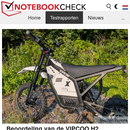
Home
Testrapporten
Nieuws
...
FAQ / Techniek
Bibliotheek
Aankoop Handleiding
Zoek
Contact
ⓘ Stephen Pereyra
Beoordeling van de VIPCOO H2