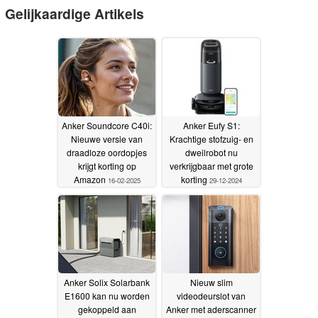
Gelijkaardige Artikels
Anker Soundcore C40i:
Anker Eufy S1:
Nieuwe versie van
Krachtige stofzuig- en
draadloze oordopjes
dweilrobot nu
krijgt korting op
verkrijgbaar met grote
Amazon
korting
16-02-2025
29-12-2024
Anker Solix Solarbank
Nieuw slim
E1600 kan nu worden
videodeurslot van
gekoppeld aan
Anker met aderscanner