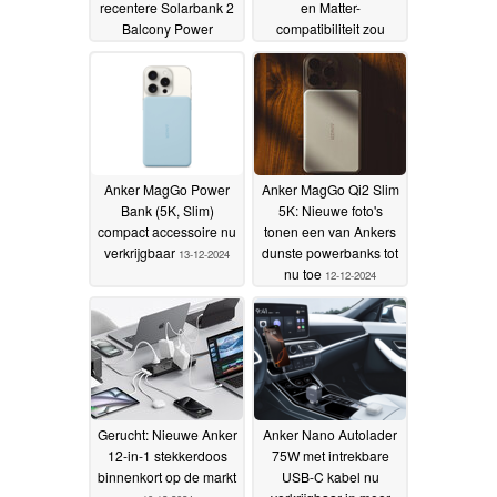
recentere Solarbank 2
en Matter-
Balcony Power
compatibiliteit zou
Stations na update
onderweg kunnen zijn
18-
12-2024
13-12-2024
Anker MagGo Power
Anker MagGo Qi2 Slim
Bank (5K, Slim)
5K: Nieuwe foto's
compact accessoire nu
tonen een van Ankers
verkrijgbaar
dunste powerbanks tot
13-12-2024
nu toe
12-12-2024
Gerucht: Nieuwe Anker
Anker Nano Autolader
12-in-1 stekkerdoos
75W met intrekbare
binnenkort op de markt
USB-C kabel nu