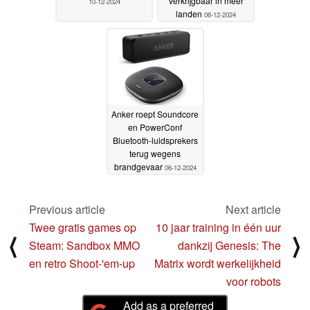
verkrijgbaar in meer
10-12-2024
landen
06-12-2024
Anker roept Soundcore
en PowerConf
Bluetooth-luidsprekers
terug wegens
brandgevaar
06-12-2024
Previous article
Next article
Twee gratis games op
10 jaar training in één uur
⟨
⟩
Steam: Sandbox MMO
dankzij Genesis: The
en retro Shoot-'em-up
Matrix wordt werkelijkheid
voor robots
Add as a preferred