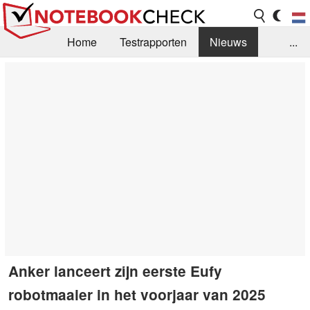
Home
Testrapporten
Nieuws
...
FAQ / Techniek
Bibliotheek
Aankoop Handleiding
Zoek
Contact
Anker lanceert zijn eerste Eufy
robotmaaier in het voorjaar van 2025