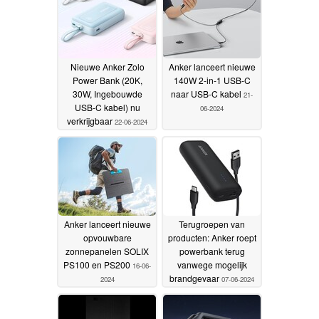
Nieuwe Anker Zolo
Anker lanceert nieuwe
Power Bank (20K,
140W 2-in-1 USB-C
30W, Ingebouwde
naar USB-C kabel
21-
USB-C kabel) nu
06-2024
verkrijgbaar
22-06-2024
Anker lanceert nieuwe
Terugroepen van
opvouwbare
producten: Anker roept
zonnepanelen SOLIX
powerbank terug
PS100 en PS200
vanwege mogelijk
16-06-
brandgevaar
2024
07-06-2024