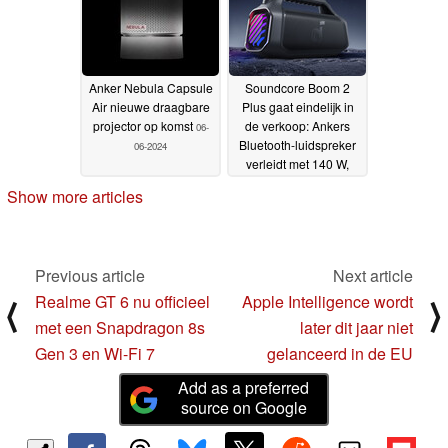
Anker Nebula Capsule
Soundcore Boom 2
Air nieuwe draagbare
Plus gaat eindelijk in
projector op komst
de verkoop: Ankers
06-
Bluetooth-luidspreker
06-2024
verleidt met 140 W,
BassUp 2.0 en LED-
Show more articles
lichtshow
05-06-2024
Previous article
Next article
Realme GT 6 nu officieel
Apple Intelligence wordt
⟨
⟩
met een Snapdragon 8s
later dit jaar niet
Gen 3 en Wi-Fi 7
gelanceerd in de EU
Add as a preferred
source on Google