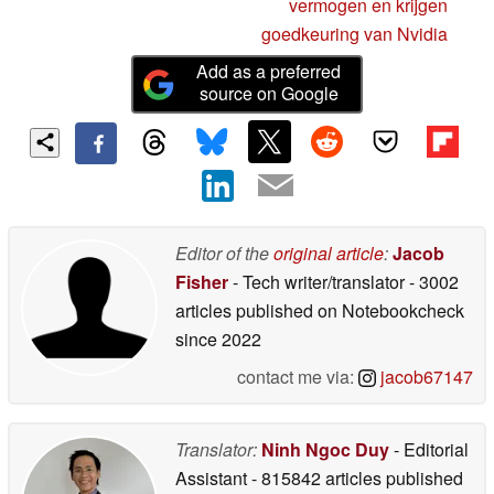
vermogen en krijgen
goedkeuring van Nvidia
Add as a preferred
source on Google
Editor of the
original article
:
Jacob
Fisher
- Tech writer/translator
- 3002
articles published on Notebookcheck
since 2022
contact me via:
jacob67147
Translator:
Ninh Ngoc Duy
- Editorial
Assistant
- 815842 articles published