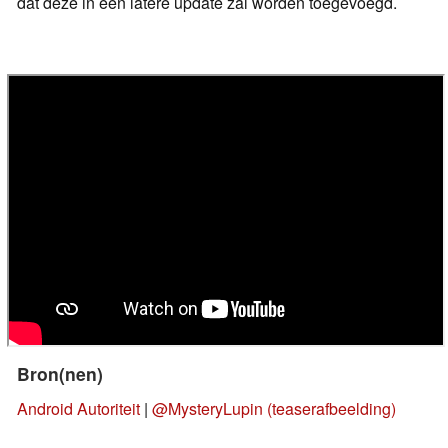
dat deze in een latere update zal worden toegevoegd.
Bron(nen)
Android Autoriteit
|
@MysteryLupin (teaserafbeelding)