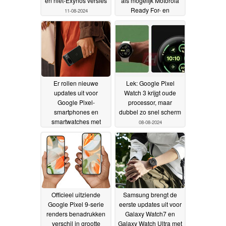
en niet-Exynos versies
als mogelijk Motorola
Ready For- en
11-08-2024
Samsung DeX-
alternatief
08-08-2024
Er rollen nieuwe
Lek: Google Pixel
updates uit voor
Watch 3 krijgt oude
Google Pixel-
processor, maar
smartphones en
dubbel zo snel scherm
smartwatches met
08-08-2024
Android 14
08-08-2024
Officieel uitziende
Samsung brengt de
Google Pixel 9-serie
eerste updates uit voor
renders benadrukken
Galaxy Watch7 en
verschil in grootte
Galaxy Watch Ultra met