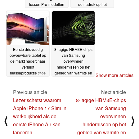
tussen Pro-modellen
de nadruk op het
verhelpen van
07-08-2024
problemen op het
gebied van prestaties
en levensduur van de
batterij
07-08-2024
Eerste drievoudig
8-lagige HBM3E-chips
opvouwbare tablet op
van Samsung
de markt nadert naar
overwinnen
verluidt
hindernissen op het
massaproductie
gebied van warmte en
07-08-
Show more articles
vermogen en krijgen
2024
goedkeuring van
Nvidia
Previous article
Next article
07-08-2024
Lezer schetst waarom
8-lagige HBM3E-chips
Apple iPhone 17 Slim in
van Samsung
werkelijkheid als de
overwinnen
⟨
⟩
eerste iPhone Air kan
hindernissen op het
lanceren
gebied van warmte en