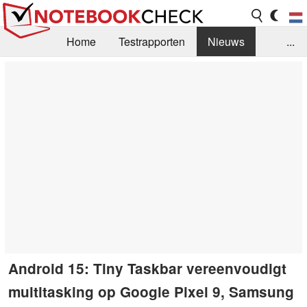
Home
Testrapporten
Nieuws
...
FAQ / Techniek
Bibliotheek
Aankoop Handleiding
Zoek
Contact
Android 15: Tiny Taskbar vereenvoudigt
multitasking op Google Pixel 9, Samsung