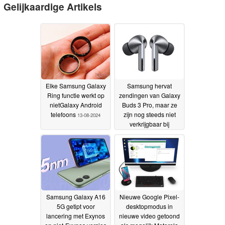
Gelijkaardige Artikels
Elke Samsung Galaxy
Samsung hervat
Ring functie werkt op
zendingen van Galaxy
nietGalaxy Android
Buds 3 Pro, maar ze
telefoons
zijn nog steeds niet
13-08-2024
verkrijgbaar bij
partnerwinkels
11-08-
2024
Samsung Galaxy A16
Nieuwe Google Pixel-
5G getipt voor
desktopmodus in
lancering met Exynos
nieuwe video getoond