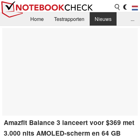
Home
Testrapporten
Nieuws
...
FAQ / Techniek
Bibliotheek
Aankoop Handleiding
Zoek
Contact
Amazfit Balance 3 lanceert voor $369 met
3.000 nits AMOLED-scherm en 64 GB