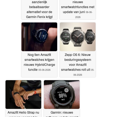
aanzienlijk
nieuwe
betaalbaarder
smartwatchfuncties met
alternatief voor de
update van juni
06-06-
Garmin Fenix krijgt
2026
nieuwe functies
08-06-
2026
Nog tien Amazfit
Zepp OS 6: Nieuw
smartwatches krijgen
besturingssysteem
nieuwe HybridCharge
voor Amazfit
functie
smartwatches rolt uit
05-06-2026
05-
06-2026
Amazfit Helio Strap nu
Garmin: nieuwe