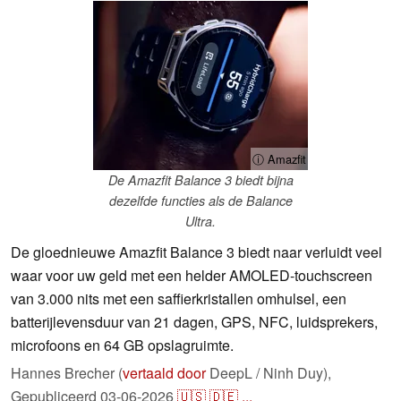
ⓘ Amazfit
De Amazfit Balance 3 biedt bijna
dezelfde functies als de Balance
Ultra.
De gloednieuwe Amazfit Balance 3 biedt naar verluidt veel
waar voor uw geld met een helder AMOLED-touchscreen
van 3.000 nits met een saffierkristallen omhulsel, een
batterijlevensduur van 21 dagen, GPS, NFC, luidsprekers,
microfoons en 64 GB opslagruimte.
Hannes Brecher (
vertaald door
DeepL / Ninh Duy),
Gepubliceerd
03-06-2026
🇺🇸
🇩🇪
...