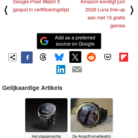
Google Pixel Watch 5
Amazon kondigt juni
⟨
⟩
gespot in certificeringslijst
2026 Luna line-up
aan met 15 gratis
games
Add as a preferred
source on Google
Gelijkaardige Artikels
Het vlaggenschip
De Amazfit-smartwatch