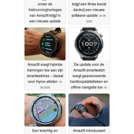
onder de
krijgt een flinke boost
trailrunninghorloges
dankzij een nieuwe
van Amazfit krijgt in
software-update
18-06-
een nieuwe update
2026
Hyrox-trainingstools en
slimmere
energiebijhouding
18-
06-2026
Amazfit voegt hybride
De update voor de
trainingen toe aan zijn
Amazfit-smartwatch
smartwatches – ideaal
voegt geavanceerde
voor Hyrox-atleten
hardloopstatistieken en
16-
offline navigatie toe
06-2026
16-
06-2026
Een krachtig en
Amazfit introduceert