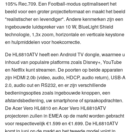
105% Rec.709. Een Football-modus optimaliseert het
beeld voor een groter projectieformaat en maakt het beeld
"realistischer en levendiger". Andere kenmerken zijn een
ingebouwde luidspreker van 10 W, BlueLight Shield
technologie, 1,3x zoom, horizontale en verticale keystone
en hulpmiddelen voor hoekcorrectie.
De HL6810ATV heeft een Android TV dongle, waarmee u
inhoud van populaire platforms zoals Disney+, YouTube
en Netflix kunt streamen. De poorten op beide apparaten
zijn HDMI 2.0b (video, audio, HDCP, audio return), USB-A
2.0, audio out en RS232, en er zijn verschillende
bedieningsopties zoals ingebouwde knoppen, een
afstandsbediening, uw smartphone of spraakopdrachten.
De Acer Vero HL6810 en Acer Vero HL6810ATV
projectoren zullen in EMEA op de markt worden gebracht
voor respectievelijk €1.599 en €1.699. De HL6810ATV
komt in juni op de markt en het tweede model volgt in