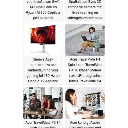
voorproefje van Swift
SpatialLabs Eyes 3D
14 Lunar Lake en
compacte camera met
Ryzen AI 300 Copilot+
livestreaming en
pc's
videogesprekken
06-06-2024
03-06-
2024
Nieuwe Acer-
Acer TravelMate P4
monitorreeks met
Spin 14 en TravelMate
ondersteuning voor
P4 16 krijgen Meteor
gaming tot 180 Hz en
Lake vPro-upgrades,
Google TV gepland
terwijl TravelMate P4
voor release eind 2024
14 AMD Ryzen Pro
8040-opties omarmt
01-06-2024
31-
05-2024
Acer TravelMate P6 14
Acer kondigt Aspire
krijgt nieuwe Intel
C24 AIO-pc aan met