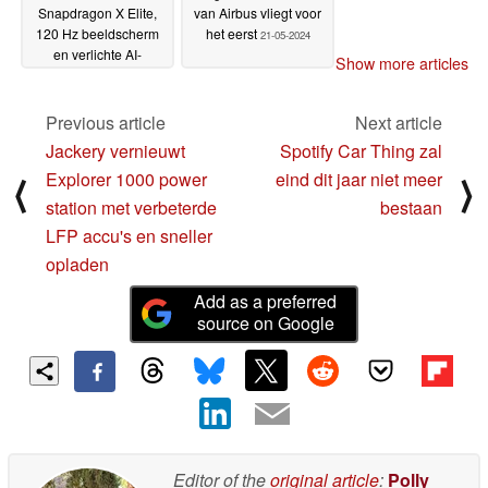
Snapdragon X Elite,
van Airbus vliegt voor
120 Hz beeldscherm
het eerst
21-05-2024
en verlichte AI-
Show more articles
pictogrammen voor
$1.099
21-05-2024
Previous article
Next article
Jackery vernieuwt
Spotify Car Thing zal
Explorer 1000 power
eind dit jaar niet meer
⟨
⟩
station met verbeterde
bestaan
LFP accu's en sneller
opladen
Add as a preferred
source on Google
Editor of the
original article
:
Polly