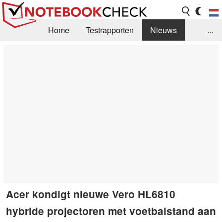
Home
Testrapporten
Nieuws
...
FAQ / Techniek
Bibliotheek
Aankoop Handleiding
Zoek
Contact
Acer kondigt nieuwe Vero HL6810
hybride projectoren met voetbalstand aan