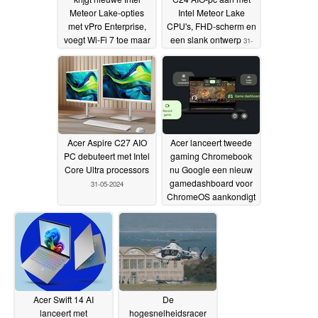
Meteor Lake-opties
Intel Meteor Lake
met vPro Enterprise,
CPU's, FHD-scherm en
voegt Wi-Fi 7 toe maar
een slank ontwerp
31-
ziet af van 5G-
05-2024
connectiviteit
31-05-2024
Acer Aspire C27 AIO
Acer lanceert tweede
PC debuteert met Intel
gaming Chromebook
Core Ultra processors
nu Google een nieuw
gamedashboard voor
31-05-2024
ChromeOS aankondigt
28-05-2024
Acer Swift 14 AI
De
lanceert met
hogesnelheidsracer