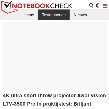
Home
Testrapporten
Nieuws
...
FAQ / Techniek
Bibliotheek
Aankoop Handleiding
Zoek
Contact
4K ultra short throw projector Awol Vision
LTV-3500 Pro in praktijktest: Briljant