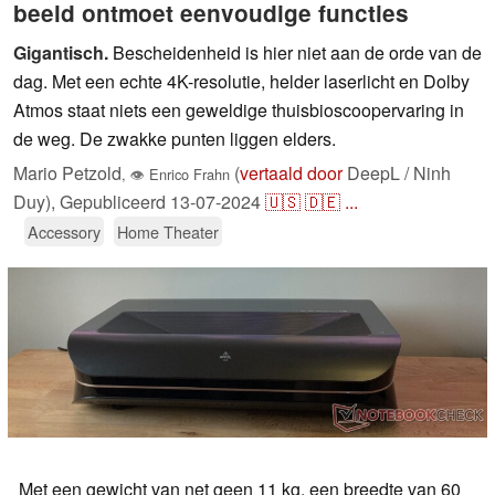
beeld ontmoet eenvoudige functies
Gigantisch.
Bescheidenheid is hier niet aan de orde van de
dag. Met een echte 4K-resolutie, helder laserlicht en Dolby
Atmos staat niets een geweldige thuisbioscoopervaring in
de weg. De zwakke punten liggen elders.
Mario Petzold
(
vertaald door
DeepL / Ninh
,
👁
Enrico Frahn
Duy),
Gepubliceerd
13-07-2024
🇺🇸
🇩🇪
...
Accessory
Home Theater
Met een gewicht van net geen 11 kg, een breedte van 60